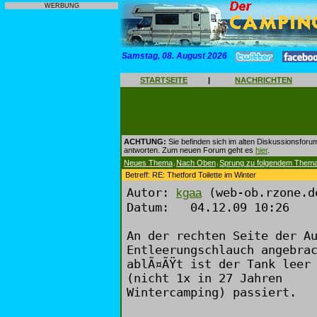
WERBUNG
Samstag, 08. August 2026
STARTSEITE
|
NACHRICHTEN
ACHTUNG:
Sie befinden sich im alten Diskussionsforu
antworten. Zum neuen Forum geht es
hier
.
Neues Thema
Nach Oben
Sprung zu folgendem Them
|
|
Betreff: RE: Thetford Toilette im Winter
Autor:
(web-ob.rzone.d
kgaa
Datum: 04.12.09 10:26
An der rechten Seite der A
Entleerungschlauch angebra
ablÃ¤ÃŸt ist der Tank leer
(nicht 1x in 27 Jahren
Wintercamping) passiert.