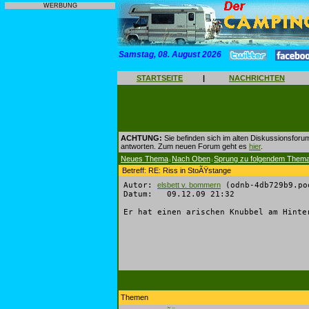
WERBUNG
Samstag, 08. August 2026
STARTSEITE
|
NACHRICHTEN
ACHTUNG:
Sie befinden sich im alten Diskussionsforu
antworten. Zum neuen Forum geht es
hier
.
Neues Thema
Nach Oben
Sprung zu folgendem Them
|
|
Betreff: RE: Riss in StoÃŸstange
Autor:
elsbett v. bommern
(odnb-4db729b9.po
Datum: 09.12.09 21:32
Er hat einen arischen Knubbel am Hinte
Themen