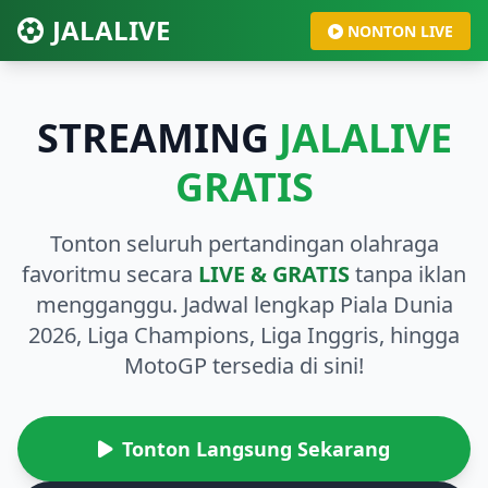
JALALIVE
NONTON LIVE
STREAMING
JALALIVE
GRATIS
Tonton seluruh pertandingan olahraga
favoritmu secara
LIVE & GRATIS
tanpa iklan
mengganggu. Jadwal lengkap Piala Dunia
2026, Liga Champions, Liga Inggris, hingga
MotoGP tersedia di sini!
Tonton Langsung Sekarang