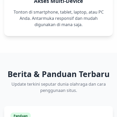
Akses Multi-Device
Tonton di smartphone, tablet, laptop, atau PC
Anda. Antarmuka responsif dan mudah
digunakan di mana saja.
Berita & Panduan Terbaru
Update terkini seputar dunia olahraga dan cara
penggunaan situs.
Panduan