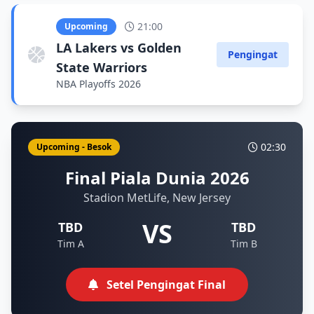
21:00
Upcoming
LA Lakers vs Golden
Pengingat
State Warriors
NBA Playoffs 2026
02:30
Upcoming - Besok
Final Piala Dunia 2026
Stadion MetLife, New Jersey
VS
TBD
TBD
Tim A
Tim B
Setel Pengingat Final