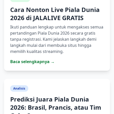
Cara Nonton Live Piala Dunia
2026 di JALALIVE GRATIS
Ikuti panduan lengkap untuk mengakses semua
pertandingan Piala Dunia 2026 secara gratis
tanpa registrasi. Kami jelaskan langkah demi
langkah mulai dari membuka situs hingga
memilih kualitas streaming.
Baca selengkapnya →
Analisis
Prediksi Juara Piala Dunia
2026: Brasil, Prancis, atau Tim