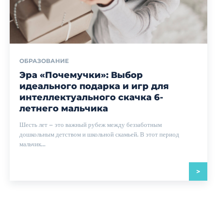
ОБРАЗОВАНИЕ
Эра «Почемучки»: Выбор
идеального подарка и игр для
интеллектуального скачка 6-
летнего мальчика
Шесть лет – это важный рубеж между беззаботным
дошкольным детством и школьной скамьей. В этот период
мальчик...
>