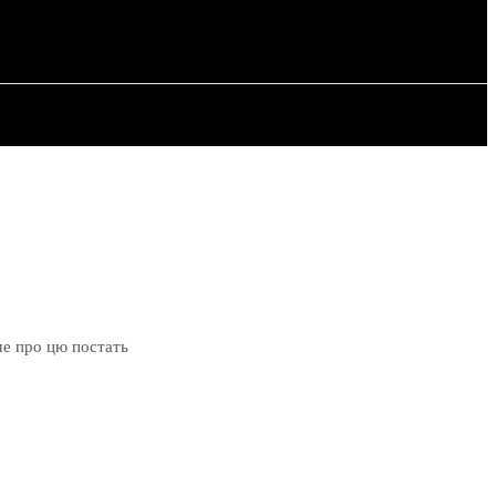
РІЯ
СТАТТІ
ше про цю постать