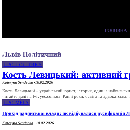
✓ LVIV ✗
Вівторок, 4 Серпня, 2026
ГОЛОВНА
Львів Політичний
ПРО ПОЛІТИКУ
Кость Левицький: активний г
Kateryna Sendecka
-
18.02.2026
Кость Левицький – український юрист, історик, один із найвизнач
читайте далі на lvivyes.com.ua. Ранні роки, освіта та адвокатська...
ПРО МЕРА
Прихід радянської влади: як відбувалася русифікація Л
Kateryna Sendecka
-
18.02.2026