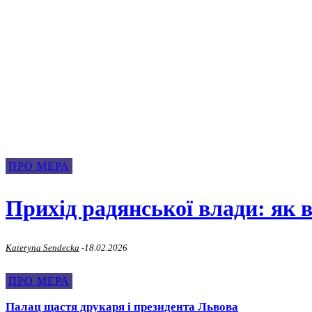
Про Мера Льв
ПРО МЕРА
Прихід радянської влади: як 
Kateryna Sendecka
-
18.02.2026
ПРО МЕРА
Палац щастя друкаря і президента Львова