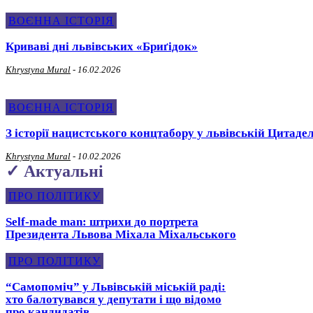
ВОЄННА ІСТОРІЯ
Криваві дні львівських «Бриґідок»
Khrystyna Mural
-
16.02.2026
ВОЄННА ІСТОРІЯ
З історії нацистського концтабору у львівській Цитадел
Khrystyna Mural
-
10.02.2026
✓ Актуальні
ПРО ПОЛІТИКУ
Self-made man: штрихи до портрета
Президента Львова Міхала Міхальського
ПРО ПОЛІТИКУ
“Самопоміч” у Львівській міській раді:
хто балотувався у депутати і що відомо
про кандидатів