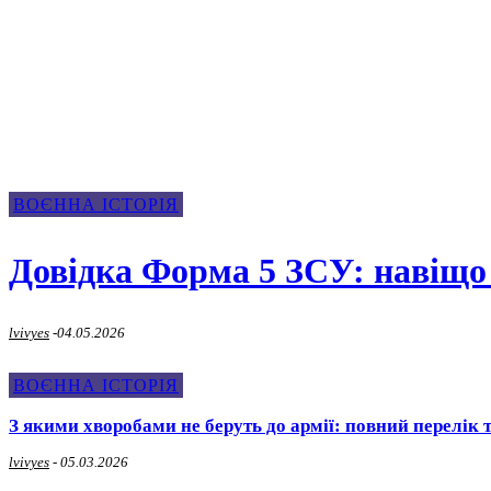
Воєнна Історія
ВОЄННА ІСТОРІЯ
Довідка Форма 5 ЗСУ: навіщо
lvivyes
-
04.05.2026
ВОЄННА ІСТОРІЯ
З якими хворобами не беруть до армії: повний перелік 
lvivyes
-
05.03.2026