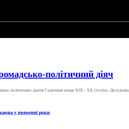
ПРО ПОЛІТИКУ
ПРО МЕРА
ВОЄННА ІСТО
ромадсько-політичний діяч
ніших політичних діячів Галичини кінця XIX - XX століть. Детальні
ьвова у повоєнні роки