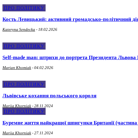
ПРО ПОЛІТИКУ
Кость Левицький: активний громадсько-політичний ді
Kateryna Sendecka
-
18.02.2026
ПРО ПОЛІТИКУ
Self-made man: штрихи до портрета Президента Львова
Marian Khomiak
-
04.02.2026
ПРО ПОЛІТИКУ
Львівське кохання польського короля
Mariia Khorniak
-
28.11.2024
ПРО ПОЛІТИКУ
Буремне життя найкращої шпигунки Британії (частина 
Mariia Khorniak
-
27.11.2024