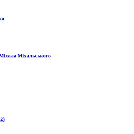
яч
 Міхала Міхальського
2)