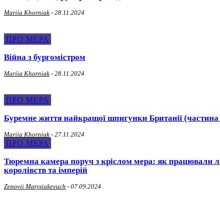
Mariia Khorniak
-
28.11.2024
ПРО МЕРА
Війна з бургомістром
Mariia Khorniak
-
28.11.2024
ПРО МЕРА
Буремне життя найкращої шпигунки Британії (частина 
Mariia Khorniak
-
27.11.2024
ПРО МЕРА
Тюремна камера поруч з кріслом мера: як працювали льв
королівств та імперій
Zenovii Matysiakevuch
-
07.09.2024