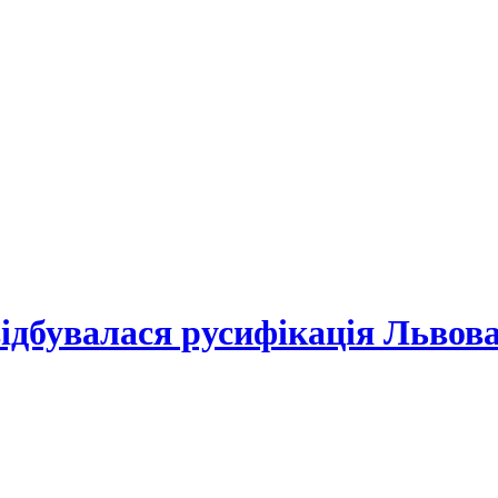
ова
відбувалася русифікація Львова