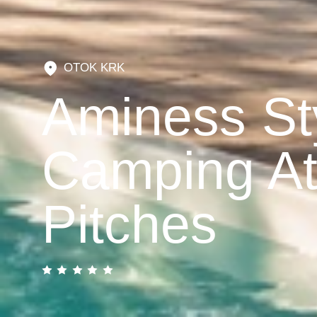
OTOK KRK
Aminess St
Camping A
Pitches