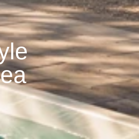
yle
tea