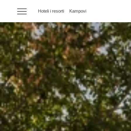
Hoteli i resorti
Kampovi
HR
Hoteli i resorti
Kampovi
Posebne ponude
Destinacije
Interesi
Brandovi