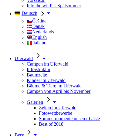
Vorsaison
Into the wild! – Spätsommer
Deutsch
Čeština
Dansk
Nederlands
English
Italiano
Uferwald
Campen im Uferwald
Infrastruktur
Baumzelte
Kinder im Uferwald
Bäume & Tiere im Uferwald
Campen von April bis November
Galerien
Zelten im Uferwald
Fotowettbewerbe
Sommermomente unserer Gäste
Best of 2018
Berg