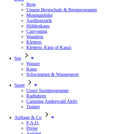
Berg
Unsere Bergschule & Bergprogramm
Mountainbike
Ausflugsziele
Höhlenkanu
Canyoning
Wandern
Klettern
Klettern: King of Kanzi
See
Wasser
Kanu
Schwimmen & Wassersport
Sport
Unser Sportprogramm
Radfahren
Camping Anderwald Aktiv
Trainer
Anfrage & Co
F.A.Q.
Preise
Anfahrt