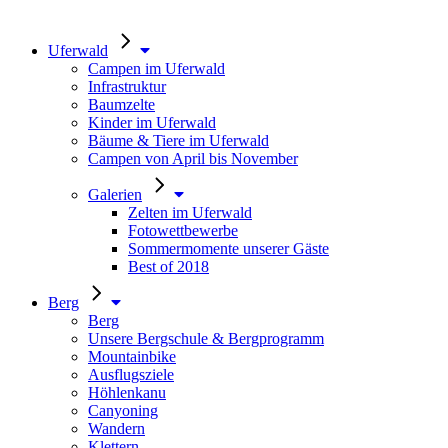
Uferwald
Campen im Uferwald
Infrastruktur
Baumzelte
Kinder im Uferwald
Bäume & Tiere im Uferwald
Campen von April bis November
Galerien
Zelten im Uferwald
Fotowettbewerbe
Sommermomente unserer Gäste
Best of 2018
Berg
Berg
Unsere Bergschule & Bergprogramm
Mountainbike
Ausflugsziele
Höhlenkanu
Canyoning
Wandern
Klettern