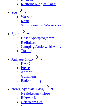
Klettern: King of Kanzi
See
Wasser
Kanu
Schwimmen & Wassersport
Sport
Unser Sportprogramm
Radfahren
Camping Anderwald Aktiv
Trainer
Anfrage & Co
F.A.Q.
Preise
Anfahrt
Gutschein
Badeordnung
News, Specials, Blog
Neuigkeiten / Tipps
Bikeweek
Ostern am See