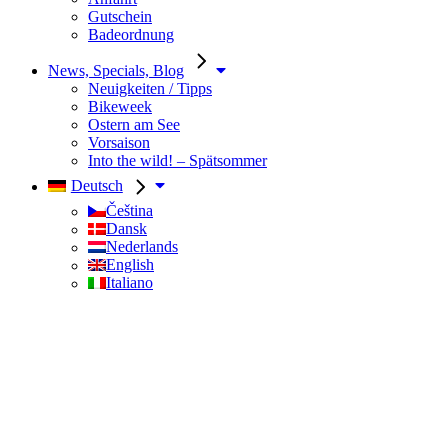
Gutschein
Badeordnung
News, Specials, Blog
Neuigkeiten / Tipps
Bikeweek
Ostern am See
Vorsaison
Into the wild! – Spätsommer
Deutsch
Čeština
Dansk
Nederlands
English
Italiano