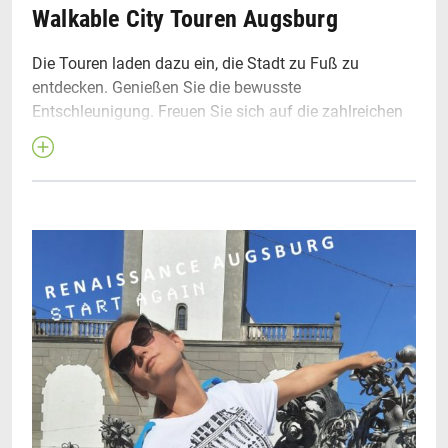
Walkable City Touren Augsburg
Die Touren laden dazu ein, die Stadt zu Fuß zu
entdecken. Genießen Sie die bewusste
Entschleunigung. Freuen Sie sich auf die zahlreichen
Sehenswürdigkeiten, die schönen Plätze, auf
Wasserläufe und wunderbare grüne Oasen. Die Regio
Augsburg Tourismus stellt in Kooperation mit dem
Lifeguide Magazin in regelmäßigen Abständen
Walkable City Tourenvorschläge
vor, die bequem zu
Fuß, mit dem ÖPNV oder mit dem Rad durchführbar
sind.
Die neue Tour:
Walkable City –
Die Fugger in
Augsburg
Infos bei lifeguide-augsburg.de
Website