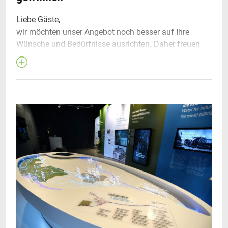
Liebe Gäste,
wir möchten unser Angebot noch besser auf Ihre
Wünsche und Bedürfnisse ausrichten. Daher freuen
wir uns, wenn Sie jetzt an unserer Umfrage zur
Gästezufriedenheit teilnehmen. Wir verlosen unter den
Teilnehmenden u.a. ein Augsburg-Wochenende.
Jetzt an der online-Umfrage teilnehmen
www.gaeste-
zufriedenheit.de/augsburg