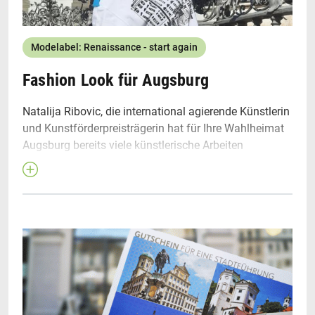
Modelabel: Renaissance - start again
Fashion Look für Augsburg
Natalija Ribovic, die international agierende Künstlerin
und Kunstförderpreisträgerin hat für Ihre Wahlheimat
Augsburg bereits viele künstlerische Arbeiten
umgesetzt. Mit ihrer innovativen Modelinie
Renaissance - start again greift die Künstlerin Aspekte
aus vielfältigen Themen wie Renaissance, Kunst,
Mode, Architektur, Reisen und Humanismus auf und
setzt diese vor Augsburgs herrlicher Renaissance-
Kulisse in Szene. Die Produktlinie ist im Shop der
Tourist Information Augsburg erhältlich.
Collection
Foto © Natalija Ribovic