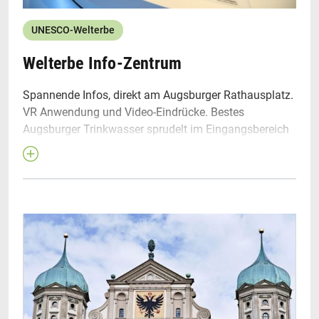
UNESCO-Welterbe
Welterbe Info-Zentrum
Spannende Infos, direkt am Augsburger Rathausplatz.
VR Anwendung und Video-Eindrücke. Bestes
Augsburger Trinkwasser sprudelt im Eingangsbereich
direkt aus einem großen Lechfindling (Stein) – einfach
in die eigene Wasserflasche füllen! Das Welterbe Info-
Zentrum ist innovativ, zentral gelegen und barrierefrei
zugänglich.
Das Augsburger Wassermanagement-System
Wir informieren zum Augsburger Welterbe