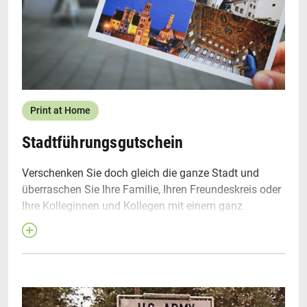
Print at Home
Stadtführungsgutschein
Verschenken Sie doch gleich die ganze Stadt und
überraschen Sie Ihre Familie, Ihren Freundeskreis oder
Ihre Kolleginnen und Kollegen mit einem ganz
besonderen Geschenk: einem Gutschein für eine
Stadtführung durch Augsburg. Wählen Sie aus dem
vielfältigen Angebot spannender Themenführungen
aus und erkunden Sie die Welterbestadt Augsburg z.B.
auf den Spuren der Fugger, von Leopold Mozart oder
Bertolt Brecht. Selbst Augsburgerinnen und