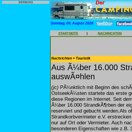
WERBUNG
Sonntag, 09. August 2026
STARTSEITE
|
NACHRICHTEN
Nachrichten > Touristik
Aus Ã¼ber 16.000 Str
auswÃ¤hlen
(jc)
PÃ¼nktlich mit Beginn des schÃ
OstseekÃ¼sten startete das erste g
diese Regionen im Internet. Seit d
Ã¼ber 16.000 StrandkÃ¶rben der eige
reserviert und gebucht werden.Als o
Strandkorbvermieter e.V. erstrecken 
nur auf Ort oder Vermieter. Auch n
besonderen Eigenschaften wie z.B. 3