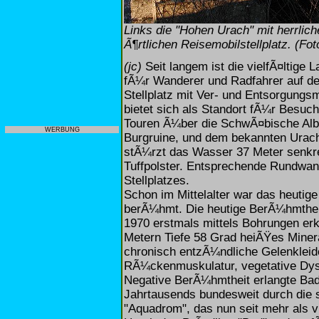
Links die "Hohen Urach" mit herrli
Ã¶rtlichen Reisemobilstellplatz. (Fo
(jc)
Seit langem ist die vielfÃ¤ltige
fÃ¼r Wanderer und Radfahrer auf de
Stellplatz mit Ver- und Entsorgungs
bietet sich als Standort fÃ¼r Besu
Touren Ã¼ber die SchwÃ¤bische Alb 
WERBUNG
Burgruine, und dem bekannten Urach
stÃ¼rzt das Wasser 37 Meter senkr
Tuffpolster. Entsprechende Rundwan
Stellplatzes.
Schon im Mittelalter war das heuti
berÃ¼hmt. Die heutige BerÃ¼hmthei
1970 erstmals mittels Bohrungen er
Metern Tiefe 58 Grad heiÃŸes Miner
chronisch entzÃ¼ndliche Gelenkleid
RÃ¼ckenmuskulatur, vegetative Dys
Negative BerÃ¼hmtheit erlangte Ba
Jahrtausends bundesweit durch die 
"Aquadrom", das nun seit mehr als v