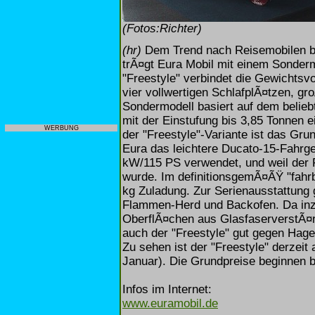
(Fotos:Richter)
(hr)
Dem Trend nach Reisemobilen b
trÃ¤gt Eura Mobil mit einem Sonder
"Freestyle" verbindet die Gewichtsv
vier vollwertigen SchlafplÃ¤tzen, 
Sondermodell basiert auf dem belieb
mit der Einstufung bis 3,85 Tonnen e
WERBUNG
der "Freestyle"-Variante ist das Gru
Eura das leichtere Ducato-15-Fahrges
kW/115 PS verwendet, und weil der F
wurde. Im definitionsgemÃ¤ÃŸ "fahrb
kg Zuladung. Zur Serienausstattung
Flammen-Herd und Backofen. Da inz
OberflÃ¤chen aus GlasfaserverstÃ¤rk
auch der "Freestyle" gut gegen Hag
Zu sehen ist der "Freestyle" derzeit
Januar). Die Grundpreise beginnen b
Infos im Internet:
www.euramobil.de