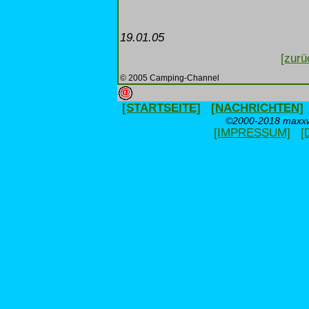
19.01.05
[zurü
© 2005 Camping-Channel
[STARTSEITE]
[NACHRICHTEN]
©2000-2018 maxxwe
[IMPRESSUM]
[