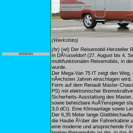
(Werksfoto)
(hr)
(wl) Der Reisemobil-Hersteller 
in DÃ¼sseldorf (27. August bis 4. S
WERBUNG
multifunktionalen Reisemobils, in d
wurde.
Der Mega-Van 75 IT zeigt den Weg, 
nÃ¤chsten Jahren einschlagen wird. D
Form auf dem Renault Master-Chassi
PS) mit elektronischer Bremskraftve
Sicherheits-Ausstattung des Master. 
sowie beheizbare AuÃŸenspiegel stei
3,0 dCi). Eine Klimaanlage sowie Le
Der 6,35 Meter lange Glattblechaufb
die Haube Ã¼ber der Fahrerkabine
eine moderne und ansprechende For
breiten Reisemobils ist der, in das A