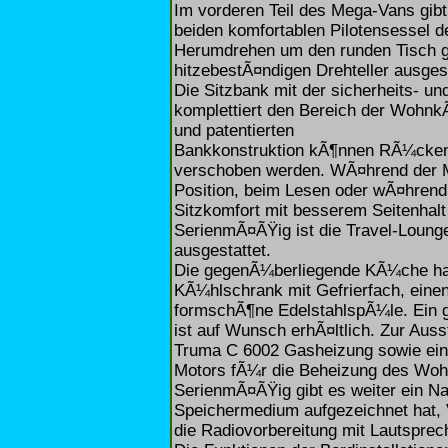
Im vorderen Teil des Mega-Vans gibt 
beiden komfortablen Pilotensessel 
Herumdrehen um den runden Tisch gru
hitzebestÃ¤ndigen Drehteller ausgesta
Die Sitzbank mit der sicherheits- u
komplettiert den Bereich der Wohnk
und patentierten
Bankkonstruktion kÃ¶nnen RÃ¼ckenl
verschoben werden. WÃ¤hrend der Mah
Position, beim Lesen oder wÃ¤hrend 
Sitzkomfort mit besserem Seitenhalt 
SerienmÃ¤ÃŸig ist die Travel-Loung
ausgestattet.
Die gegenÃ¼berliegende KÃ¼che hat
KÃ¼hlschrank mit Gefrierfach, eine
formschÃ¶ne EdelstahlspÃ¼le. Ein g
ist auf Wunsch erhÃ¤ltlich. Zur Auss
Truma C 6002 Gasheizung sowie ei
Motors fÃ¼r die Beheizung des Wo
SerienmÃ¤ÃŸig gibt es weiter ein N
Speichermedium aufgezeichnet hat, 
die Radiovorbereitung mit Lautspre