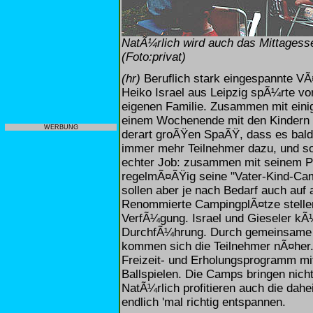
NatÃ¼rlich wird auch das Mittagess
(Foto:privat)
(hr)
Beruflich stark eingespannte VÃ¤
Heiko Israel aus Leipzig spÃ¼rte vo
eigenen Familie. Zusammen mit eini
einem Wochenende mit den Kindern 
WERBUNG
derart groÃŸen SpaÃŸ, dass es bald
immer mehr Teilnehmer dazu, und so e
echter Job: zusammen mit seinem Par
regelmÃ¤ÃŸig seine "Vater-Kind-Camp
sollen aber je nach Bedarf auch au
Renommierte CampingplÃ¤tze stellen
VerfÃ¼gung. Israel und Gieseler k
DurchfÃ¼hrung. Durch gemeinsame A
kommen sich die Teilnehmer nÃ¤her.
Freizeit- und Erholungsprogramm mit
Ballspielen. Die Camps bringen nich
NatÃ¼rlich profitieren auch die dah
endlich 'mal richtig entspannen.