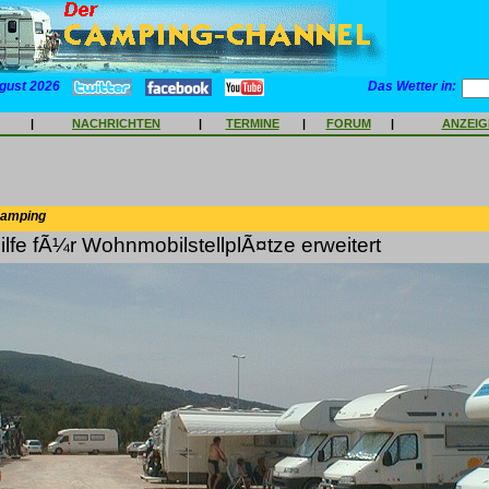
gust 2026
Das Wetter in:
|
NACHRICHTEN
|
TERMINE
|
FORUM
|
ANZEI
Camping
lfe fÃ¼r WohnmobilstellplÃ¤tze erweitert