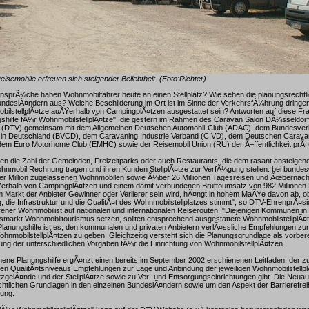
eisemobile erfreuen sich steigender Beliebtheit. (Foto:Richter)
nsprÃ¼che haben Wohnmobilfahrer heute an einen Stellplatz? Wie sehen die planungsrecht
undeslÃ¤ndern aus? Welche Beschilderung im Ort ist im Sinne der VerkehrsfÃ¼hrung dringen
bilstellplÃ¤tze auÃŸerhalb von CampingplÃ¤tzen ausgestattet sein? Antworten auf diese Fra
ngshilfe fÃ¼r WohnmobilstellplÃ¤tze", die gestern im Rahmen des Caravan Salon DÃ¼sseldo
 (DTV) gemeinsam mit dem Allgemeinen Deutschen Automobil-Club (ADAC), dem Bundesver
 in Deutschland (BVCD), dem Caravaning Industrie Verband (CIVD), dem Deutschen Carava
em Euro Motorhome Club (EMHC) sowie der Reisemobil Union (RU) der Ã–ffentlichkeit prÃ¤s
hen die Zahl der Gemeinden, Freizeitparks oder auch Restaurants, die dem rasant ansteige
hnmobil Rechnung tragen und ihren Kunden StellplÃ¤tze zur VerfÃ¼gung stellen: bei bundes
ner Million zugelassenen Wohnmobilen sowie Ã¼ber 26 Millionen Tagesreisen und Ãœbernach
rhalb von CampingplÃ¤tzen und einem damit verbundenen Bruttoumsatz von 982 Millionen Eu
 Markt der Anbieter Gewinner oder Verlierer sein wird, hÃ¤ngt in hohem MaÃŸe davon ab, ob
, die Infrastruktur und die QualitÃ¤t des Wohnmobilstellplatzes stimmt", so DTV-EhrenprÃ¤s
hrener Wohnmobilist auf nationalen und internationalen Reiserouten. "Diejenigen Kommunen in
markt Wohnmobiltourismus setzen, sollten entsprechend ausgestattete WohnmobilstellplÃ¤tz
r Planungshilfe ist es, den kommunalen und privaten Anbietern verlÃ¤ssliche Empfehlungen zu
hnmobilstellplÃ¤tzen zu geben. Gleichzeitig versteht sich die Planungsgrundlage als vorbere
chung der unterschiedlichen Vorgaben fÃ¼r die Einrichtung von WohnmobilstellplÃ¤tzen.
enene Planungshilfe ergÃ¤nzt einen bereits im September 2002 erschienenen Leitfaden, der zu
n QualitÃ¤tsniveaus Empfehlungen zur Lage und Anbindung der jeweiligen Wohnmobilstellpl
tzgelÃ¤nde und der StellplÃ¤tze sowie zu Ver- und Entsorgungseinrichtungen gibt. Die Neuaus
htlichen Grundlagen in den einzelnen BundeslÃ¤ndern sowie um den Aspekt der Barrierefrei
ung.