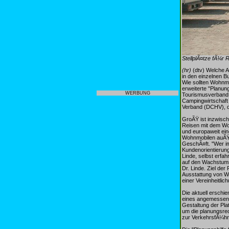
StellplÃ¤tze fÃ¼r R
(hr)
(dtv) Welche A
in den einzelnen B
Wie sollten Wohnmo
erweiterte "Planu
WERBUNG
Tourismusverband
Campingwirtschaft
Verband (DCHV), d
GroÃŸ ist inzwisc
Reisen mit dem Wo
und europaweit ei
Wohnmobilen auÃŸe
GeschÃ¤ft. "Wer im
Kundenorientierung
Linde, selbst erfa
auf den Wachstums
Dr. Linde. Ziel de
Ausstattung von Wo
einer Vereinheitli
Die aktuell erschi
eines angemessene
Gestaltung der Pla
um die planungsrec
zur VerkehrsfÃ¼hr