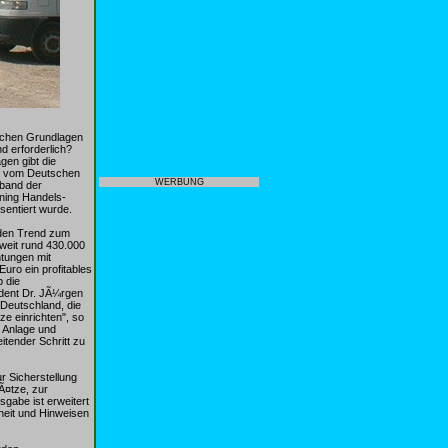
lichen Grundlagen
d erforderlich?
gen gibt die
rf vom Deutschen
WERBUNG
band der
ning Handels-
entiert wurde.
nden Trend zum
weit rund 430.000
tungen mit
ro ein profitables
 die
ident Dr. JÃ¼rgen
 Deutschland, die
e einrichten", so
r Anlage und
itender Schritt zu
r Sicherstellung
Ã¤tze, zur
gabe ist erweitert
heit und Hinweisen