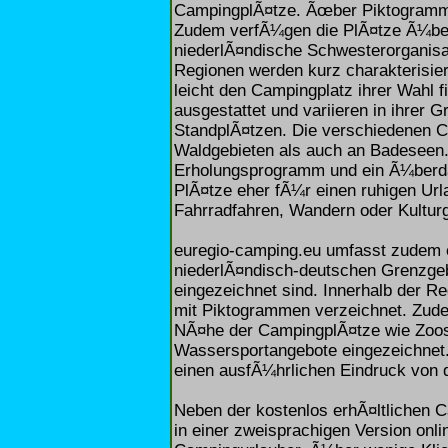
CampingplÃ¤tze. Ãœber Piktogramme 
Zudem verfÃ¼gen die PlÃ¤tze Ã¼be
niederlÃ¤ndische Schwesterorganis
Regionen werden kurz charakterisie
leicht den Campingplatz ihrer Wahl 
ausgestattet und variieren in ihre
StandplÃ¤tzen. Die verschiedenen C
Waldgebieten als auch an Badeseen.
Erholungsprogramm und ein Ã¼berda
PlÃ¤tze eher fÃ¼r einen ruhigen Url
Fahrradfahren, Wandern oder Kultur
euregio-camping.eu umfasst zudem e
niederlÃ¤ndisch-deutschen Grenzgeb
eingezeichnet sind. Innerhalb der R
mit Piktogrammen verzeichnet. Zudem
NÃ¤he der CampingplÃ¤tze wie Zoos
Wassersportangebote eingezeichnet.
einen ausfÃ¼hrlichen Eindruck von 
Neben der kostenlos erhÃ¤ltlichen C
in einer zweisprachigen Version onli