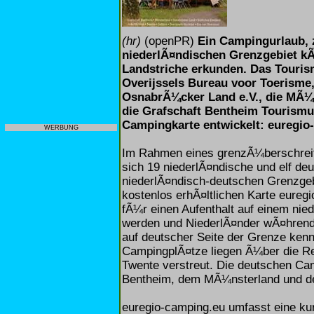
(hr)
(openPR)
Ein Campingurlaub, 
niederlÃ¤ndischen Grenzgebiet k
Landstriche erkunden. Das Touris
Overijssels Bureau voor Toerisme
OsnabrÃ¼cker Land e.V., die MÃ¼
die Grafschaft Bentheim Tourismu
Campingkarte entwickelt: euregio
WERBUNG
Im Rahmen eines grenzÃ¼berschreit
sich 19 niederlÃ¤ndische und elf d
niederlÃ¤ndisch-deutschen Grenzgebi
kostenlos erhÃ¤ltlichen Karte eureg
fÃ¼r einen Aufenthalt auf einem nie
werden und NiederlÃ¤nder wÃ¤hrend
auf deutscher Seite der Grenze kenn
CampingplÃ¤tze liegen Ã¼ber die Re
Twente verstreut. Die deutschen Cam
Bentheim, dem MÃ¼nsterland und 
euregio-camping.eu umfasst eine ku