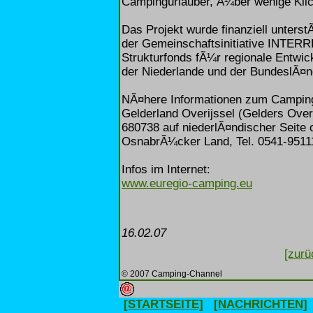
Campingurlauber, Ã¼ber wenige Klic
Das Projekt wurde finanziell unter
der Gemeinschaftsinitiative INTERR
Strukturfonds fÃ¼r regionale Entwic
der Niederlande und der BundeslÃ¤n
NÃ¤here Informationen zum Camping
Gelderland Overijssel (Gelders Over
680738 auf niederlÃ¤ndischer Seite
OsnabrÃ¼cker Land, Tel. 0541-95111
Infos im Internet:
www.euregio-camping.eu
16.02.07
[zurü
© 2007 Camping-Channel
[STARTSEITE]
[NACHRICHTEN]