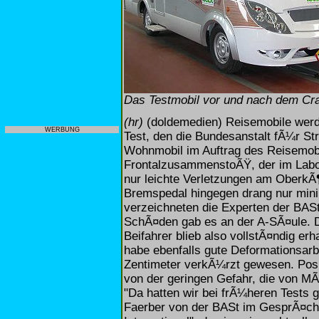
Das Testmobil vor und nach dem Cr
(hr)
(doldemedien) Reisemobile werde
WERBUNG
Test, den die Bundesanstalt fÃ¼r St
Wohnmobil im Auftrag des Reisemobi
FrontalzusammenstoÃŸ, der im Labor 
nur leichte Verletzungen am OberkÃ¶
Bremspedal hingegen drang nur min
verzeichneten die Experten der BAS
SchÃ¤den gab es an der A-SÃ¤ule. 
Beifahrer blieb also vollstÃ¤ndig e
habe ebenfalls gute Deformationsarbe
Zentimeter verkÃ¼rzt gewesen. Posi
von der geringen Gefahr, die von MÃ
"Da hatten wir bei frÃ¼heren Tests 
Faerber von der BASt im GesprÃ¤ch