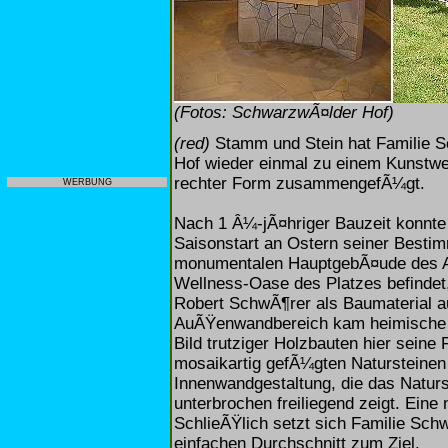
(Fotos: SchwarzwÃ¤lder Hof)
(red)
Stamm und Stein hat Familie 
Hof wieder einmal zu einem Kunstw
rechter Form zusammengefÃ¼gt.
WERBUNG
Nach 1 Â¼-jÃ¤hriger Bauzeit konnte 
Saisonstart an Ostern seiner Best
monumentalen HauptgebÃ¤ude des Are
Wellness-Oase des Platzes befindet,
Robert SchwÃ¶rer als Baumaterial a
AuÃŸenwandbereich kam heimische 
Bild trutziger Holzbauten hier seine 
mosaikartig gefÃ¼gten Natursteinen
Innenwandgestaltung, die das Natur
unterbrochen freiliegend zeigt. Eine
SchlieÃŸlich setzt sich Familie Schw
einfachen Durchschnitt zum Ziel.