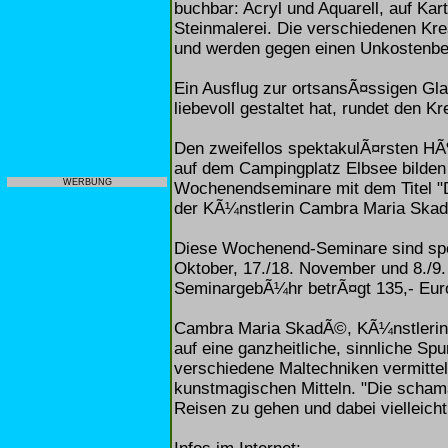
buchbar: Acryl und Aquarell, auf Kar
Steinmalerei. Die verschiedenen Kre
und werden gegen einen Unkostenbe
Ein Ausflug zur ortsansÃ¤ssigen Glas
liebevoll gestaltet hat, rundet den K
Den zweifellos spektakulÃ¤rsten H
auf dem Campingplatz Elbsee bilde
WERBUNG
Wochenendseminare mit dem Titel "
der KÃ¼nstlerin Cambra Maria Ska
Diese Wochenend-Seminare sind spez
Oktober, 17./18. November und 8./9.
SeminargebÃ¼hr betrÃ¤gt 135,- Euro,
Cambra Maria SkadÃ©, KÃ¼nstlerin u
auf eine ganzheitliche, sinnliche Sp
verschiedene Maltechniken vermitte
kunstmagischen Mitteln. "Die schama
Reisen zu gehen und dabei vielleicht