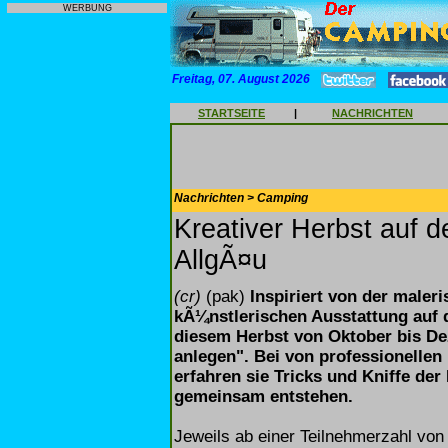
WERBUNG
Freitag, 07. August 2026
STARTSEITE
|
NACHRICHTEN
Nachrichten > Camping
Kreativer Herbst auf 
AllgÃ¤u
(cr)
(pak)
Inspiriert von der maler
kÃ¼nstlerischen Ausstattung auf
diesem Herbst von Oktober bis De
anlegen". Bei von professionellen
erfahren sie Tricks und Kniffe de
gemeinsam entstehen.
Jeweils ab einer Teilnehmerzahl von