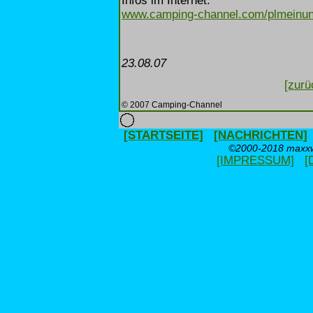
Infos im Internet:
www.camping-channel.com/plmeinun
23.08.07
[zurü
© 2007 Camping-Channel
[STARTSEITE]
[NACHRICHTEN]
©2000-2018 maxxwe
[IMPRESSUM]
[