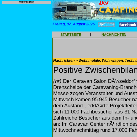
WERBUNG
Freitag, 07. August 2026
STARTSEITE
|
NACHRICHTEN
Nachrichten > Wohnmobile, Wohnwagen, Techni
Positive Zwischenbila
(hr)
Der Caravan Salon DÃ¼seldorf w
Drehscheibe der Caravaning-Branche
Messe zogen Veranstalter und Ausste
Mittwoch kamen 95.945 Besucher n
dem Ausland", erklÃ¤rte Projektleite
sich 11.000 Fachbesucher aus 31 Na
Zahlreiche Besucher aus dem In- und
an: Im Caravan Center nÃ¶rdlich d
Mittwochnachmittag rund 17.000 Fah