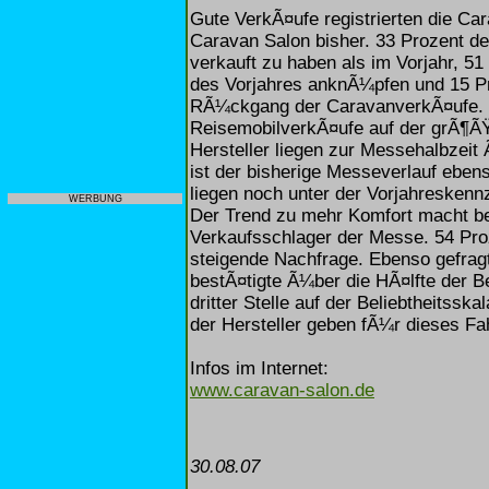
Gute VerkÃ¤ufe registrierten die Ca
Caravan Salon bisher. 33 Prozent de
verkauft zu haben als im Vorjahr, 5
des Vorjahres anknÃ¼pfen und 15 Pr
RÃ¼ckgang der CaravanverkÃ¤ufe. No
ReisemobilverkÃ¤ufe auf der grÃ¶Ã
Hersteller liegen zur Messehalbzei
ist der bisherige Messeverlauf ebens
liegen noch unter der Vorjahreskenn
WERBUNG
Der Trend zu mehr Komfort macht 
Verkaufsschlager der Messe. 54 Proze
steigende Nachfrage. Ebenso gefragt
bestÃ¤tigte Ã¼ber die HÃ¤lfte der B
dritter Stelle auf der Beliebtheitss
der Hersteller geben fÃ¼r dieses F
Infos im Internet:
www.caravan-salon.de
30.08.07