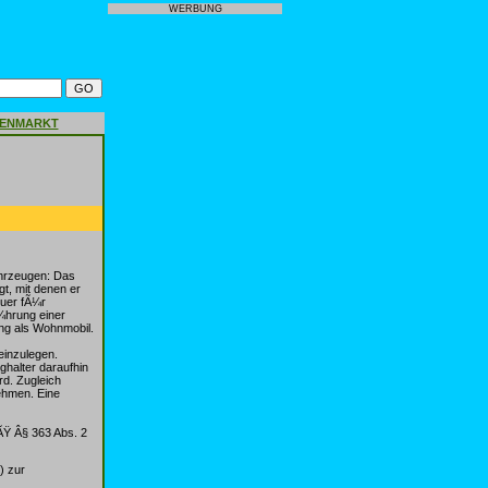
WERBUNG
GENMARKT
hrzeugen: Das
t, mit denen er
euer fÃ¼r
¼hrung einer
ng als Wohnmobil.
einzulegen.
ghalter daraufhin
rd. Zugleich
ehmen. Eine
ÃŸ Â§ 363 Abs. 2
) zur