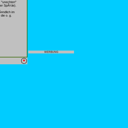
 "unechten"
er SpÃ¼le).
Ã¤ndlich im
die o. g.
WERBUNG