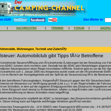
ust 2026
Das Wetter in:
|
NACHRICHTEN
|
TERMINE
|
FORUM
|
ANZEI
Wohnmobile, Wohnwagen, Technik und ZubehÃ¶r
teuer: Automobilclub gibt Tipps fÃ¼r Betroffene
Ã¼ckwirkende SteuererhÃ¶hung und rÃ¼ckwirkende Ã„nderungen bei der Einstufung von Fa
von ADAC-Juristen nicht rechtens sein. Deshalb hat der ADAC jetzt Musterklagen angestreng
ndlichen Steuergesetzen einen Riegel vorschieben mÃ¶chte. Konkret geht es um die Kfz-St
Ã¼ckwirkend zum 1. Januar 2006 neu festgesetzt wurde sowie um die rÃ¼ckwirkende EinfÃ
 cm im Bereich der Kochgelegenheit und der SpÃ¼le als Voraussetzung fÃ¼r die Besteueru
t den betroffenen Fahrzeughaltern, fristgemÃ¤ÃŸ Einspruch gegen den Kfz-Steuerbescheid 
nternet ein Mustertext zur VerfÃ¼gung gestellt (Link s.u.). In der Regel erhalten die Fahrzeu
t ein Schreiben, in dem auf die negativen Erfolgsaussichten des Einspruchs hingewiesen wi
n, ihren Einspruch noch einmal zu Ã¼berdenken, nÃ¤her zu begrÃ¼nden oder zurÃ¼ckzun
knahmeerklÃ¤rung ist diesen Schreiben meist beigefÃ¼gt.
nahme des Einspruchs empfiehlt der ADAC zu beantragen, das Einspruchsverfahren gemÃ¤
n. Dieser Antrag kann auf folgende anhÃ¤ngige Verfahren gestÃ¼tzt werden:
hsisches Finanzgericht (Az.: 14 K 209/07) oder Finanzgericht MÃ¼nchen (Az.: 4 K 2875/07
enden Kfz-Besteuerung eines (echten) Wohnmobils zum 01.01.2006