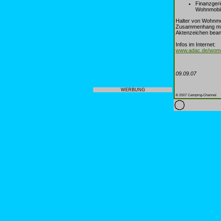
Finanzger
Wohnmobil
Halter von Wohnmob
Zusammenhang mit i
Aktenzeichen beant
Infos im Internet:
www.adac.de/wom
09.09.07
WERBUNG
© 2007 Camping-Channel