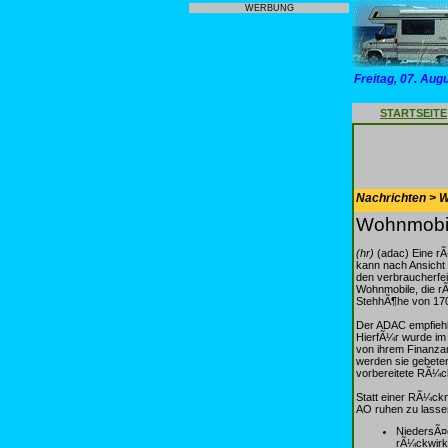
WERBUNG
Freitag, 07. Aug
STARTSEITE
Nachrichten > 
Wohnmobils
(hr)
(adac) Eine r
kann nach Ansicht 
den verbraucherfei
Wohnmobile, die r
StehhÃ¶he von 170
Der ADAC empfiehl
HierfÃ¼r wurde im I
von ihrem Finanzam
werden sie gebete
vorbereitete RÃ¼c
Statt einer RÃ¼ck
AO ruhen zu lasse
NiedersÃ¤c
rÃ¼ckwirk