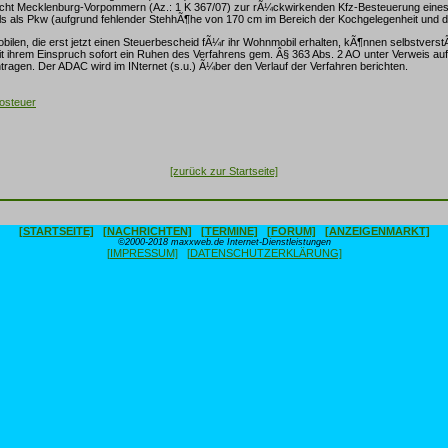
icht Mecklenburg-Vorpommern (Az.: 1 K 367/07) zur rÃ¼ckwirkenden Kfz-Besteuerung eines
s als Pkw (aufgrund fehlender StehhÃ¶he von 170 cm im Bereich der Kochgelegenheit und d
ilen, die erst jetzt einen Steuerbescheid fÃ¼r ihr Wohnmobil erhalten, kÃ¶nnen selbstverst
hrem Einspruch sofort ein Ruhen des Verfahrens gem. Â§ 363 Abs. 2 AO unter Verweis auf 
ragen. Der ADAC wird im INternet (s.u.) Ã¼ber den Verlauf der Verfahren berichten.
osteuer
[zurück zur Startseite]
[STARTSEITE]
[NACHRICHTEN]
[TERMINE]
[FORUM]
[ANZEIGENMARKT]
©2000-2018 maxxweb.de Internet-Dienstleistungen
[IMPRESSUM]
[DATENSCHUTZERKLÄRUNG]