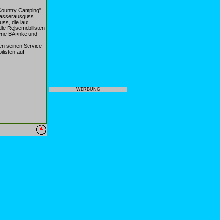
"Country Camping"
bwasserausguss.
ss, die laut
ie Reisemobilisten
dene BÃ¤nke und
en seinen Service
listen auf
WERBUNG