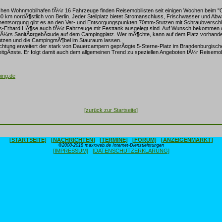
ichen Wohnmobilhafen fÃ¼r 16 Fahrzeuge finden Reisemobilisten seit einigen Wochen beim 
30 km nordÃ¶stlich von Berlin. Jeder Stellplatz bietet Stromanschluss, Frischwasser und A
nentsorgung gibt es an den Ver- und Entsorgungspunkten 70mm-Stutzen mit Schraubverschlu
ns-Erhard HÃ¶se auch fÃ¼r Fahrzeuge mit Festtank ausgelegt sind. Auf Wunsch bekommen d
fÃ¼rs SanitÃ¤rgebÃ¤ude auf dem Campingplatz. Wer mÃ¶chte, kann auf dem Platz vorhan
utzen und die CampingmÃ¶bel im Stauraum lassen.
ichtung erweitert der stark von Dauercampern geprÃ¤gte 5-Sterne-Platz im Brandenburgisch
itgÃ¤ste. Er folgt damit auch dem allgemeinen Trend zu speziellen Angeboten fÃ¼r Reisemobi
ing.de
[zurück zur Startseite]
[STARTSEITE]
[NACHRICHTEN]
[TERMINE]
[FORUM]
[ANZEIGENMARKT]
©2000-2018 maxxweb.de Internet-Dienstleistungen
[IMPRESSUM]
[DATENSCHUTZERKLÄRUNG]