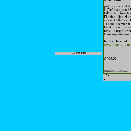
(hr)
Einen vorbildl
in Tiefensee rund 
FÃ¼r die FÃ¤kalie
Platzbetreiber Ha
einen SchlÃ¼ssel 
Tische aus Holz n
Mit der neuen Einr
fÃ¼r mobile Kurzze
CampingplÃ¤tzen.
Infos im Internet:
www.country-camp
WERBUNG
04.08.01
© 2001 Camping-Channel