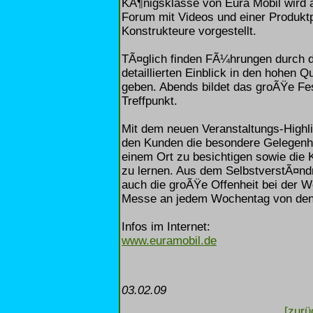
KÃ¶nigsklasse von Eura Mobil wird 
Forum mit Videos und einer Produktp
Konstrukteure vorgestellt.
TÃ¤glich finden FÃ¼hrungen durch d
detaillierten Einblick in den hohen 
geben. Abends bildet das groÃŸe Fes
Treffpunkt.
Mit dem neuen Veranstaltungs-Highl
den Kunden die besondere Gelegenhei
einem Ort zu besichtigen sowie di
zu lernen. Aus dem SelbstverstÃ¤ndn
auch die groÃŸe Offenheit bei der 
Messe an jedem Wochentag von den 
Infos im Internet:
www.euramobil.de
03.02.09
[zurü