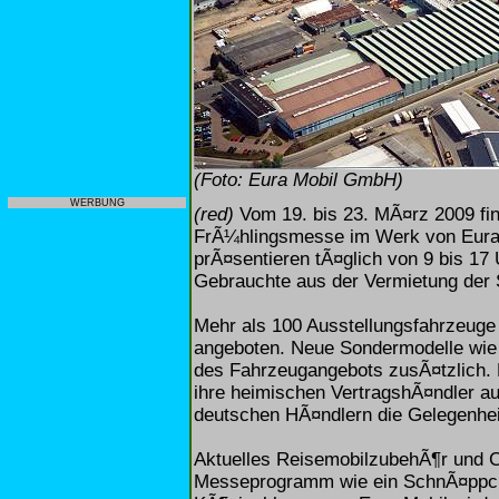
(Foto: Eura Mobil GmbH)
WERBUNG
(red)
Vom 19. bis 23. MÃ¤rz 2009 fin
FrÃ¼hlingsmesse im Werk von Eura 
prÃ¤sentieren tÃ¤glich von 9 bis 17
Gebrauchte aus der Vermietung der
Mehr als 100 Ausstellungsfahrzeug
angeboten. Neue Sondermodelle wie d
des Fahrzeugangebots zusÃ¤tzlich.
ihre heimischen VertragshÃ¤ndler au
deutschen HÃ¤ndlern die Gelegenhei
Aktuelles ReisemobilzubehÃ¶r und 
Messeprogramm wie ein SchnÃ¤ppche