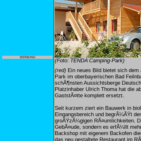
WERBUNG
(Foto: TENDA Camping-Park)
(red)
Ein neues Bild bietet sich de
Park im oberbayerischen Bad Feiln
schÃ¶nsten Aussichtsberge Deutschla
Platzinhaber Ulrich Thoma hat die 
GaststÃ¤tte komplett ersetzt.
Seit kurzem ziert ein Bauwerk in bi
Eingangsbereich und begrÃ¼ÃŸt de
groÃŸzÃ¼gigen RÃ¤umlichkeiten. Do
GebÃ¤ude, sondern es erfÃ¼llt mehr 
Backshop mit eigenem Backofen dien
das neu gestaltete Restaurant im RÃ