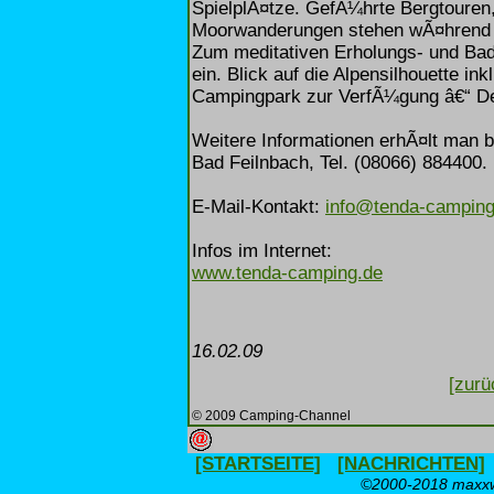
SpielplÃ¤tze. GefÃ¼hrte Bergtouren
Moorwanderungen stehen wÃ¤hrend d
Zum meditativen Erholungs- und Bad
ein. Blick auf die Alpensilhouette in
Campingpark zur VerfÃ¼gung â€“ D
Weitere Informationen erhÃ¤lt man 
Bad Feilnbach, Tel. (08066) 884400.
E-Mail-Kontakt:
info@tenda-camping
Infos im Internet:
www.tenda-camping.de
16.02.09
[zurü
© 2009 Camping-Channel
[STARTSEITE]
[NACHRICHTEN]
©2000-2018 maxxwe