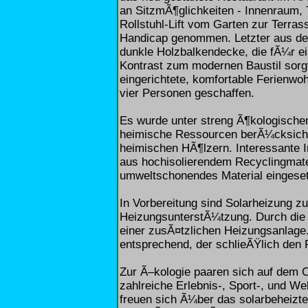
an SitzmÃ¶glichkeiten - Innenraum, 
Rollstuhl-Lift vom Garten zur Terr
Handicap genommen. Letzter aus dem
dunkle Holzbalkendecke, die fÃ¼r e
Kontrast zum modernen Baustil sor
eingerichtete, komfortable Ferienw
vier Personen geschaffen.
Es wurde unter streng Ã¶kologische
heimische Ressourcen berÃ¼cksichti
heimischen HÃ¶lzern. Interessante In
aus hochisolierendem Recyclingmater
umweltschonendes Material eingeset
In Vorbereitung sind Solarheizung
HeizungsunterstÃ¼tzung. Durch die 
einer zusÃ¤tzlichen Heizungsanlag
entsprechend, der schlieÃŸlich den 
Zur Ã–kologie paaren sich auf dem
zahlreiche Erlebnis-, Sport-, und We
freuen sich Ã¼ber das solarbeheizt