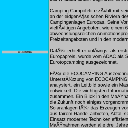
Camping Campofelice zÃ¤hlt mit sei
an der eidgenÃ¶ssischen Riviera d
Campinganlagen Europas. Seine Vorrei
vielfÃ¤ltigen Angeboten, wie einem 
abwechslungsreichen Animationspro
Freizeitangeboten und in den moder
DafÃ¼r erhielt er unlÃ¤ngst als er
WERBUNG
Europapreis, wurde vom ADAC als S
Eurotopcamping ausgezeichnet.
FÃ¼r die ECOCAMPING Auszeichnung
UnterstÃ¼tzung von ECOCAMPING w
analysiert, ein Leitbild sowie ein 
entwickelt. Die wichtigsten Inform
zusammen. Ein Blick in den MaÃŸna
die Zukunft noch einiges vorgenomm
Solaranlagen fÃ¼r das Erzeugen vo
aus fairem Handel anbieten, Abfall 
Einsatz moderner Techniken effizien
MaÃŸnahmen werden alle drei Jah