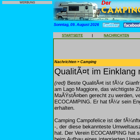
WERBUNG
Sonntag, 09. August 2026
STARTSEITE
|
NACHRICHTEN
Nachrichten > Camping
QualitÃ¤t im Einklang 
(red)
Beste QualitÃ¤t ist fÃ¼r Gianf
am Lago Maggiore, das wichtigste Z
MaÃŸstÃ¤ben gerecht zu werden, ve
ECOCAMPING. Er hat fÃ¼r sein E
erhalten.
Camping Campofelice ist der fÃ¼nft
-, der diese bekannteste Umwelta
hat. Der Verein ECOCAMPING hat sic
beim Aufbau eines integrierten Um