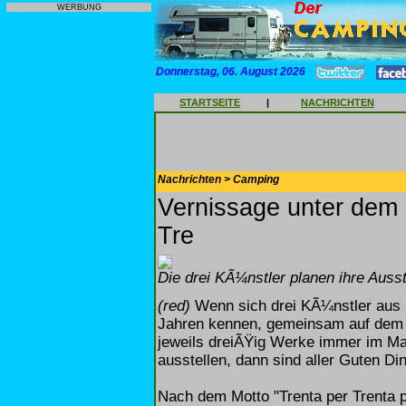
WERBUNG
Donnerstag, 06. August 2026
STARTSEITE
|
NACHRICHTEN
Nachrichten > Camping
Vernissage unter dem 
Tre
Die drei KÃ¼nstler planen ihre Ausst
(red)
Wenn sich drei KÃ¼nstler aus D
Jahren kennen, gemeinsam auf dem 
jeweils dreiÃŸig Werke immer im Ma
ausstellen, dann sind aller Guten Di
Nach dem Motto "Trenta per Trenta 