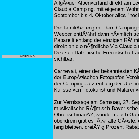
AllgÃ¤uer Alpenvorland direkt am L
Claudia Camping, mit eigenem Wohnm
September bis 4. Oktober alles "hoch
Der familiÃ¤r eng mit dem Campingp
Weeber entfÃ¼hrt dann nÃ¤mlich sei
Paparelli entlang der einzigen RÃ¶
direkt an die nÃ¶rdliche Via Claudi
Deutsch-Italienische Freundschaft 
WERBUNG
sichtbar.
Carnevali, einer der bekanntesten K
der EuropÃ¤ischen Fotografen-Verei
der Campingplatz entlang der Uferli
Kulisse von Fotokunst und Malerei v
Zur Vernissage am Samstag, 27. Sep
musikalische RÃ¶misch-Bayerische 
OhrenschmauÃŸ, sondern auch Gaum
obendrein gibt es fÃ¼r alle GÃ¤ste,
lang bleiben, dreiÃŸig Prozent Raba