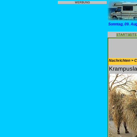
WERBUNG
Sonntag, 09. Au
STARTSEITE
Nachrichten > 
Krampuslau