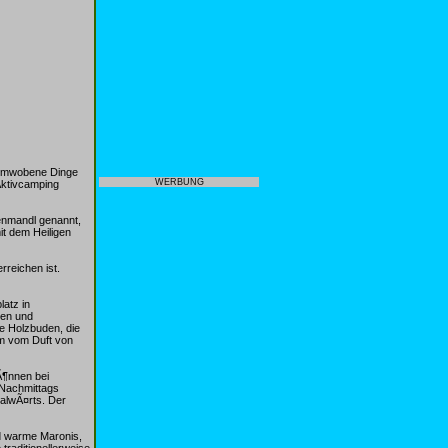
numwobene Dinge
WERBUNG
Aktivcamping
tenmandl genannt,
it dem Heiligen
reichen ist.
atz in
hen und
e Holzbuden, die
em vom Duft von
kÃ¶nnen bei
 Nachmittags
talwÃ¤rts. Der
d warme Maronis,
raditionellerweise