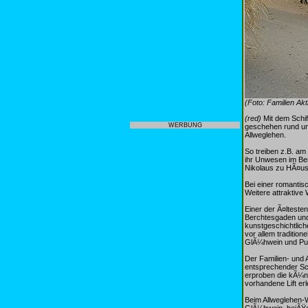
(Foto: Familien Ak
(red)
Mit dem Schi
WERBUNG
geschehen rund um
Allweglehen.
So treiben z.B. am
ihr Unwesen im Ber
Nikolaus zu HÃ¤us
Bei einer romantis
Weitere attraktive
Einer der Ã¤lteste
Berchtesgaden und
kunstgeschichtlich
vor allem traditio
GlÃ¼hwein und Pun
Der Familien- und A
entsprechender Sc
erproben die kÃ¼nf
vorhandene Lift erl
Beim Allweglehen-
GlÃ¼hwein, heiÃŸe 