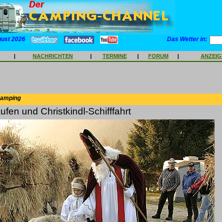
gust 2026
Das Wetter in:
|
NACHRICHTEN
|
TERMINE
|
FORUM
|
ANZEI
Camping
fen und Christkindl-Schifffahrt