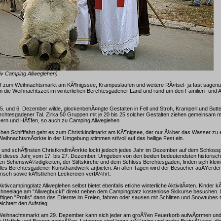
tiv Camping Allweglehen)
ff zum Weihnachtsmarkt am KÃ¶nigssee, Krampuslaufen und weitere RÃ¤tsel- ja fast sage
 die Weihnachtszeit im winterlichen Berchtesgadener Land und rund um den Familien- und 
 5. und 6. Dezember wilde, glockenbehÃ¤ngte Gestalten in Fell und Stroh, Kramperl und But
chtesgadener Tal. Zirka 50 Gruppen mit je 20 bis 25 solcher Gestalten ziehen gemeinsam m
ern und HÃ¶fen, so auch zu Camping Allweglehen.
chen Schifffahrt geht es zum Christkindlmarkt am KÃ¶nigsee, der nur Ã¼ber das Wasser zu er
 WeihnachtsmÃ¤rkte in der Umgebung stimmen stilvoll auf das heilige Fest ein.
n und schÃ¶nsten ChristkindlmÃ¤rkte lockt jedoch jedes Jahr im Dezember auf dem Schlosspl
 dieses Jahr vom 17. bis 27. Dezember. Umgeben von den beiden bedeutendsten historisc
en SehenswÃ¼rdigkeiten, der Stiftskirche und dem Schloss Berchtesgaden, finden sich klein
nelles Berchtesgadener Kunsthandwerk anbieten. An allen Tagen wird der Besucher auÃŸerd
sch sowie kÃ¶stlichen Leckereien verfÃ¼hrt.
ktivcampingplatz Allweglehen selbst bietet ebenfalls etliche winterliche AktivitÃ¤ten. Kinder 
hneelage am "Allwegbuckl" direkt neben dem Campingplatz kostenlose Skikurse besuchen.
tigen "Profis" dann das Erlernte im Freien, fahren oder sausen mit Schlitten und Snowtubes 
eichtert den Aufstieg.
Weihnachtsmarkt am 29. Dezember kann sich jeder am groÃŸen Feuerkorb aufwÃ¤rmen un
Waffeln und Bosner genieÃŸen. Letzteres sind lange wÃ¼rzige und grobe BratwÃ¼rste, die t