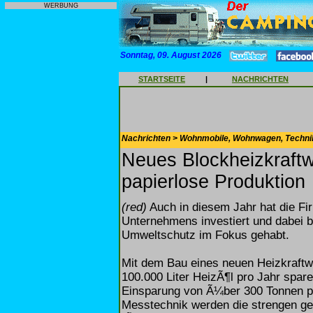
WERBUNG
Sonntag, 09. August 2026
STARTSEITE
|
NACHRICHTEN
Nachrichten > Wohnmobile, Wohnwagen, Techni
Neues Blockheizkraftw
papierlose Produktion
(red)
Auch in diesem Jahr hat die Fir
Unternehmens investiert und dabei
Umweltschutz im Fokus gehabt.
Mit dem Bau eines neuen Heizkraft
100.000 Liter HeizÃ¶l pro Jahr spar
Einsparung von Ã¼ber 300 Tonnen pr
Messtechnik werden die strengen ge