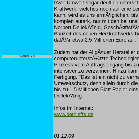
fÃ¼r Umwelt sogar deutlich untersc
Kraftwerk, welches noch auf eine L
kann, wird es uns ermÃ¶glichen, bis
komplett autark, nur mit den bei uns
Norbert DellekÃ¶nig, GeschÃ¤ftsfÃ
Bauzeit des neuen Heizkraftwerks b
dafÃ¼r etwa 2,5 Millionen Euro auf.
Zudem hat der AllgÃ¤uer Hersteller 
WERBUNG
computerunterstÃ¼tzte Technologien
Prozess vom Auftragseingang bis zu
intensiver zu verzahnen. Hinzu kam 
Fertigung. "Das ist ein nicht zu ver
Umweltschutz, denn allein durch die
bis zu 1,5 Millionen Blatt Papier ein
DellekÃ¶nig.
Infos im Internet:
www.dethleffs.de
01.12.09