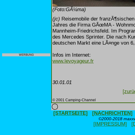
(Foto:GÃ¼ma)
(jc)
Reisemobile der franzÃ¶sischen 
Jahres die Firma GÃœMA - Wohnmob
Mannheim-Friedrichsfeld. Im Program
des Mercedes Sprinter. Die nach Ku
deutschen Markt eine LÃ¤nge von 6,
Infos im Internet:
WERBUNG
www.levoyageur.fr
30.01.01
[zurü
© 2001 Camping-Channel
[STARTSEITE]
[NACHRICHTEN]
©2000-2018 maxxwe
[IMPRESSUM]
[