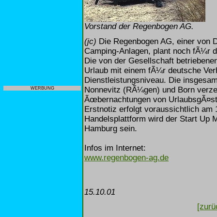
Vorstand der Regenbogen AG.
(jc)
Die Regenbogen AG, einer von D
Camping-Anlagen, plant noch fÃ¼r d
Die von der Gesellschaft betrieben
Urlaub mit einem fÃ¼r deutsche Ver
Dienstleistungsniveau. Die insgesam
Nonnevitz (RÃ¼gen) und Born verzei
WERBUNG
Ãœbernachtungen von UrlaubsgÃ¤st
Erstnotiz erfolgt voraussichtlich a
Handelsplattform wird der Start Up
Hamburg sein.
Infos im Internet:
www.regenbogen-ag.de
15.10.01
[zurü