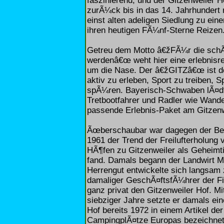
faszinierend, und der Gitzenweiler Ho
zurÃ¼ck bis in das 14. Jahrhundert 
einst alten adeligen Siedlung zu ei
ihren heutigen FÃ¼nf-Sterne Reizen
Getreu dem Motto â€žFÃ¼r die schÃ
werdenâ€œ weht hier eine erlebnisr
um die Nase. Der â€žGITZâ€œ ist der
aktiv zu erleben, Sport zu treiben,
spÃ¼ren. Bayerisch-Schwaben lÃ¤dt 
Tretbootfahrer und Radler wie Wand
passende Erlebnis-Paket am Gitzenw
Ãœberschaubar war dagegen der Beg
1961 der Trend der Freilufterholung 
HÃ¶fen zu Gitzenweiler als Geheim
fand. Damals begann der Landwirt Ma
Herrengut entwickelte sich langsam 
damaliger GeschÃ¤ftsfÃ¼hrer der Fi
ganz privat den Gitzenweiler Hof. 
siebziger Jahre setzte er damals ei
Hof bereits 1972 in einem Artikel der
CampingplÃ¤tze Europas bezeichnet