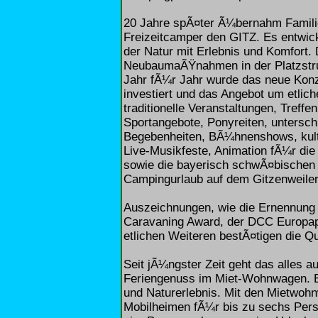
20 Jahre spÃ¤ter Ã¼bernahm Familie
Freizeitcamper den GITZ. Es entwic
der Natur mit Erlebnis und Komfort.
NeubaumaÃŸnahmen in der Platzstru
Jahr fÃ¼r Jahr wurde das neue Kon
investiert und das Angebot um etlich
traditionelle Veranstaltungen, Treff
Sportangebote, Ponyreiten, untersch
Begebenheiten, BÃ¼hnenshows, kultu
Live-Musikfeste, Animation fÃ¼r di
sowie die bayerisch schwÃ¤bischen
Campingurlaub auf dem Gitzenweiler
Auszeichnungen, wie die Ernennun
Caravaning Award, der DCC Europapre
etlichen Weiteren bestÃ¤tigen die Q
Seit jÃ¼ngster Zeit geht das alle
Feriengenuss im Miet-Wohnwagen. E
und Naturerlebnis. Mit den Mietwoh
Mobilheimen fÃ¼r bis zu sechs Pers