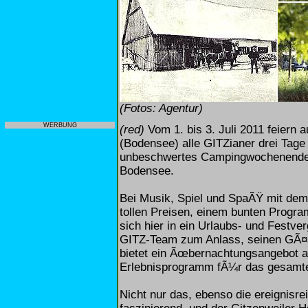
(Fotos: Agentur)
WERBUNG
(red)
Vom 1. bis 3. Juli 2011 feiern 
(Bodensee) alle GITZianer drei Tage 
unbeschwertes Campingwochenende 
Bodensee.
Bei Musik, Spiel und SpaÃŸ mit de
tollen Preisen, einem bunten Progra
sich hier in ein Urlaubs- und Fest
GITZ-Team zum Anlass, seinen GÃ¤st
bietet ein Ãœbernachtungsangebot ab
Erlebnisprogramm fÃ¼r das gesamt
Nicht nur das, ebenso die ereignisr