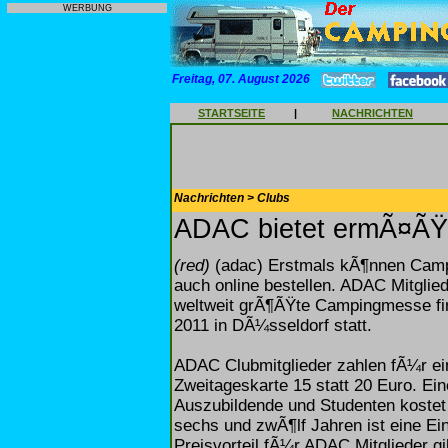
WERBUNG
Freitag, 07. August 2026
STARTSEITE
|
NACHRICHTEN
Nachrichten > Clubs
ADAC bietet ermÃ¤ÃŸi
(red)
(adac) Erstmals kÃ¶nnen Campi
auch online bestellen. ADAC Mitglie
weltweit grÃ¶ÃŸte Campingmesse fi
2011 in DÃ¼sseldorf statt.
ADAC Clubmitglieder zahlen fÃ¼r ein
Zweitageskarte 15 statt 20 Euro. E
Auszubildende und Studenten kostet 
sechs und zwÃ¶lf Jahren ist eine Eint
Preisvorteil fÃ¼r ADAC Mitglieder gi