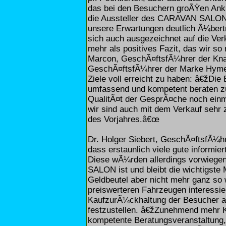
das bei den Besuchern groÃŸen Ankla
die Aussteller des CARAVAN SAL
unsere Erwartungen deutlich Ã¼bert
sich auch ausgezeichnet auf die Ver
mehr als positives Fazit, das wir so
Marcon, GeschÃ¤ftsfÃ¼hrer der Kna
GeschÃ¤ftsfÃ¼hrer der Marke Hymer,
Ziele voll erreicht zu haben: â€žD
umfassend und kompetent beraten zu 
QualitÃ¤t der GesprÃ¤che noch einmal
wir sind auch mit dem Verkauf sehr
des Vorjahres.â€œ
Dr. Holger Siebert, GeschÃ¤ftsfÃ¼
dass erstaunlich viele gute informi
Diese wÃ¼rden allerdings vorwieg
SALON ist und bleibt die wichtigst
Geldbeutel aber nicht mehr ganz so
preiswerteren Fahrzeugen interessi
KaufzurÃ¼ckhaltung der Besucher
festzustellen. â€žZunehmend mehr
kompetente Beratungsveranstaltung,