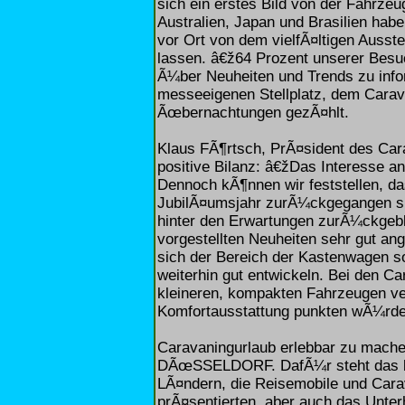
sich ein erstes Bild von der Fahrze
Australien, Japan und Brasilien ha
vor Ort von dem vielfÃ¤ltigen Ausste
lassen. â€ž64 Prozent unserer Be
Ã¼ber Neuheiten und Trends zu inf
messeeigenen Stellplatz, dem Carav
Ãœbernachtungen gezÃ¤hlt.
Klaus FÃ¶rtsch, PrÃ¤sident des Cara
positive Bilanz: â€žDas Interesse a
Dennoch kÃ¶nnen wir feststellen, 
JubilÃ¤umsjahr zurÃ¼ckgegangen si
hinter den Erwartungen zurÃ¼ckgebli
vorgestellten Neuheiten sehr gut 
sich der Bereich der Kastenwagen sow
weiterhin gut entwickeln. Bei den C
kleineren, kompakten Fahrzeugen ver
Komfortausstattung punkten wÃ¼rde
Caravaningurlaub erlebbar zu mac
DÃœSSELDORF. DafÃ¼r steht das bre
LÃ¤ndern, die Reisemobile und Car
prÃ¤sentierten, aber auch das Unter