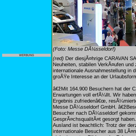
(Foto: Messe DÃ¼sseldorf)
WERBUNG
(red)
Der diesjÃ¤hrige CARAVAN S
Neuheiten, stabilen VerkÃ¤ufen und
internationale Ausnahmestellung in 
groÃŸe Interesse an der Urlaubsform
â€žMit 164.900 Besuchern hat d
Erwartungen voll erfÃ¼llt. Wir haben
Ergebnis zufriedenâ€œ, resÃ¼miert
Messe DÃ¼sseldorf GmbH. â€žBesonde
Besucher nach DÃ¼sseldorf gekomm
GesprÃ¤chsqualitÃ¤t gesorgt haben
Ausland ist beachtlich: Trotz der de
internationale Besucher aus 38 LÃ¤