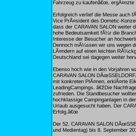
Fahrzeug zu kaufenâ€œ, ergÃ¤nzte 
Erfolgreich verlief die Messe auch f
Vice PrÃ¤sident des Dometic-Konze
dass der CARAVAN SALON weiter das
hohe Bedeutsamkeit fÃ¼r die Branche
Interesse der Besucher an hochwert
Dennoch mÃ¼ssen wir uns wegen de
LÃ¤ndern auf einen leichten RÃ¼ckg
Deutschland sei dagegen weiter herv
Ebenso hoch wie in den Vorjahren wa
CARAVAN SALON DÃœSSELDORF. Da
mit konkreten PlÃ¤nen, erklÃ¤rte 
LeadingCampings. â€žDie Nachfrage
zufrieden. Die Standbesucher wollte
hochklassige Campinganlagen in der 
Urlaub ausgesucht haben. Der CAR
Erfolg.â€œ
Der 52. CARAVAN SALON DÃœSSELD
und Medientag) bis 8. September 201