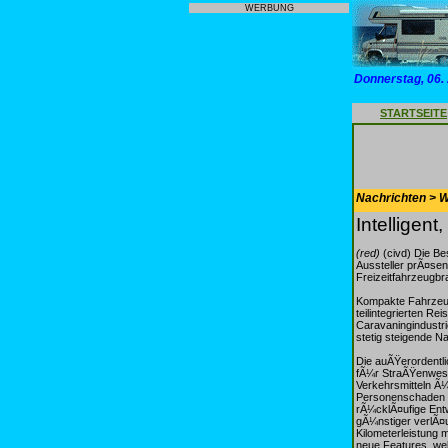
WERBUNG
Donnerstag, 06.
STARTSEITE
Nachrichten > 
Intelligen
(red)
(civd) Die Be
Aussteller prÃ¤sen
Freizeitfahrzeugbr
Kompakte Fahrzeug
teilintegrierten Re
Caravaningindustri
stetig steigende N
Die auÃŸerordentli
fÃ¼r StraÃŸenwese
Verkehrsmitteln Ã¼
Personenschaden R
rÃ¼cklÃ¤ufige Entw
gÃ¼nstiger verlÃ¤u
Kilometerleistung 
neue Features, wel