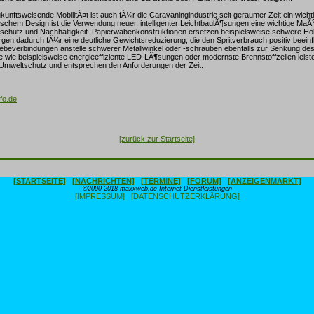
kunftsweisende MobilitÃ¤t ist auch fÃ¼r die Caravaningindustrie seit geraumer Zeit ein wich
chem Design ist die Verwendung neuer, intelligenter LeichtbaulÃ¶sungen eine wichtige M
tschutz und Nachhaltigkeit. Papierwabenkonstruktionen ersetzen beispielsweise schwere Ho
en dadurch fÃ¼r eine deutliche Gewichtsreduzierung, die den Spritverbrauch positiv beein
lebeverbindungen anstelle schwerer Metallwinkel oder -schrauben ebenfalls zur Senkung de
 wie beispielsweise energieeffiziente LED-LÃ¶sungen oder modernste Brennstoffzellen leist
 Umweltschutz und entsprechen den Anforderungen der Zeit.
fo.de
[zurück zur Startseite]
[STARTSEITE]
[NACHRICHTEN]
[TERMINE]
[FORUM]
[ANZEIGENMARKT]
©2000-2018 maxxweb.de Internet-Dienstleistungen
[IMPRESSUM]
[DATENSCHUTZERKLÄRUNG]