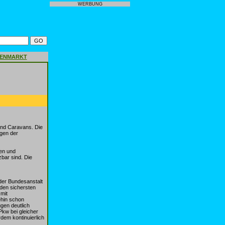
WERBUNG
GENMARKT
und Caravans. Die
ngen der
en und
zbar sind. Die
der Bundesanstalt
den sichersten
 mit
ehin schon
gen deutlich
Pkw bei gleicher
dem kontinuierlich