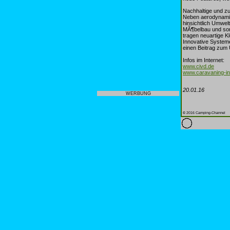
Nachhaltige und zu
Neben aerodynamis
hinsichtlich Umwel
MÃ¶belbau und sorg
tragen neuartige K
Innovative Systeme
einen Beitrag zum
Infos im Internet:
www.civd.de
www.caravaning-in
20.01.16
WERBUNG
© 2016 Camping-Channel