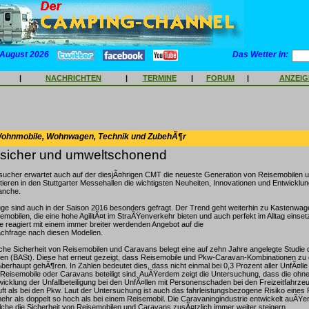
 August 2026
Das Wetter in:
|
NACHRICHTEN
|
TERMINE
|
FORUM
|
ANZEI
Wohnmobile, Wohnwagen, Technik und ZubehÃ¶r
t, sicher und umweltschonend
sucher erwartet auch auf der diesjÃ¤hrigen CMT die neueste Generation von Reisemobilen 
tieren in den Stuttgarter Messehallen die wichtigsten Neuheiten, Innovationen und Entwicklu
anche.
e sind auch in der Saison 2016 besonders gefragt. Der Trend geht weiterhin zu Kastenwag
isemobilen, die eine hohe AgilitÃ¤t im StraÃŸenverkehr bieten und auch perfekt im Alltag einset
e reagiert mit einem immer breiter werdenden Angebot auf die
achfrage nach diesen Modellen.
che Sicherheit von Reisemobilen und Caravans belegt eine auf zehn Jahre angelegte Studie 
n (BASt). Diese hat erneut gezeigt, dass Reisemobile und Pkw-Caravan-Kombinationen zu 
berhaupt gehÃ¶ren. In Zahlen bedeutet dies, dass nicht einmal bei 0,3 Prozent aller UnfÃ¤lle
eisemobile oder Caravans beteiligt sind. AuÃŸerdem zeigt die Untersuchung, dass die ohn
icklung der Unfallbeteiligung bei den UnfÃ¤llen mit Personenschaden bei den Freizeitfahrzeu
ft als bei den Pkw. Laut der Untersuchung ist auch das fahrleistungsbezogene Risiko eines 
mehr als doppelt so hoch als bei einem Reisemobil. Die Caravaningindustrie entwickelt auÃŸer
che die Sicherheit von Reisemobilen und Caravans zusÃ¤tzlich immer weiter steigern.