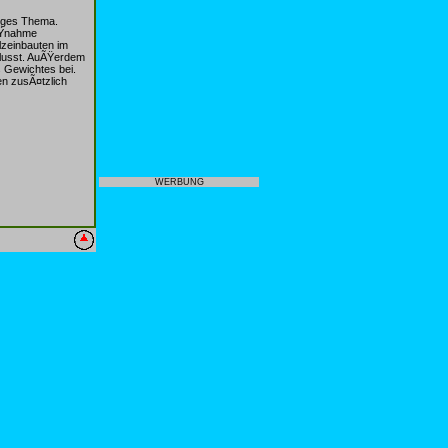
tiges Thema.
aÃŸnahme
lzeinbauten im
flusst. AuÃŸerdem
s Gewichtes bei.
en zusÃ¤tzlich
WERBUNG