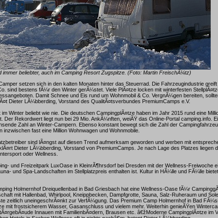
 immer beliebter, auch im Camping Resort Zugspitze. (Foto: Martin FreischÃ¼tz)
mper setzen sich in den kalten Monaten hinter das Steuerrad. Die Fahrzeugindustrie greift
o. sind bestens fÃ¼r den Winter gerÃ¼stet. Viele PlÃ¤tze locken mit winterfesten StellplÃ¤t
nessangeboten. Damit Schnee und Eis rund um Wohnmobil & Co. VergnÃ¼gen bereiten, sollten
rÃ¤t Dieter LÃ¼bberding, Vorstand des QualitÃ¤tsverbundes PremiumCamps e.V.
 im Winter beliebt wie nie. Die deutschen CampingplÃ¤tze haben im Jahr 2015 rund eine Milli
Der Rekordwert liegt nun bei 29 Mio. AnkÃ¼nften, weiÃŸ das Online-Portal camping.info. 
achsende Zahl an Winter-Campern. Ebenso konstant bewegt sich die Zahl der Campingfahrze
n inzwischen fast eine Million Wohnwagen und Wohnmobile.
tzbetreiber sind lÃ¤ngst auf diesen Trend aufmerksam geworden und werben mit entsprec
lÃ¤rt Dieter LÃ¼bberding, Vorstand von PremiumCamps. Je nach Lage des Platzes liegen 
ntersport oder Wellness.
ing- und Freizeitpark LuxOase in KleinrÃ¶hrsdorf bei Dresden mit der Wellness-Freiwoche e
una- und Spa-Landschaften im Stellplatzpreis enthalten ist. Kultur in HÃ¼lle und FÃ¼lle biet
mping Holmernhof Dreiquellenbad in Bad Griesbach hat eine Wellness-Oase fÃ¼r CampinggÃ
haft mit Hallenbad, Whirlpool, Kneippbecken, Dampfgrotte, Sauna, Salz-Ruheraum und Sole
e zeitlich uneingeschrÃ¤nkt zur VerfÃ¼gung. Das Premium Camp Holmernhof in Bad FÃ¼ss
¤tze mit frostsicherem Wasser, Gasanschluss und vielem mehr. Weiterhin genieÃŸen Winterc
Ã¤rgebÃ¤ude Innauen mit FamilienbÃ¤dern, Brausen etc. â€žModerne CampingplÃ¤tze im V
hen Hotels in Sachen Wellness oft in nichts nachâ€œ, betont Dieter LÃ¼bberding.