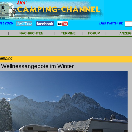
ust 2026
Das Wetter in:
|
NACHRICHTEN
|
TERMINE
|
FORUM
|
ANZEI
Camping
e Wellnessangebote im Winter