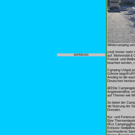
Wintercamping wird
(red)
Immer mehr Ca
WERBUNG
auf. Wohnmobil & C
Freizeit- und Well
beachtet werden, 
Camping-Urlaub ist
GÃ¤ste begrÃ¼ÃŸt. 
Anstieg ist die w
Deutschen besitze
â€žDie Campingpla
Angebotenâ€œ, erk
auf Themen wie Wi
So bietet der Camp
die Nutzung der Sa
Dresden.
Kur- und Ferienca
Eine Thermenlandsc
fÃ¼r CampinggÃ¤st
Exklusiv-StellplÃ
hochmoderne Sanit
Sterne-Bereich ste