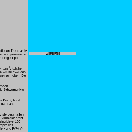
 diesen Trend aktiv
WERBUNG
zen und preiswerten
 einige Tipps
on zusÃ¤tzliche
Ein Grund fÃ¼r den
uge nach oben. Die
henden
die Schwerpunkte
in Paket, bei dem
et das nahe
¤ste geschaffen.
-Vernebler steht
ing bietet 160
amper das
ier- und FÃ¼nf-