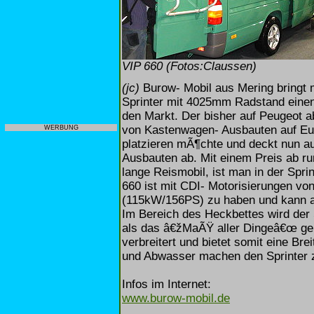
VIP 660 (Fotos:Claussen)
(jc)
Burow- Mobil aus Mering bringt 
Sprinter mit 4025mm Radstand eine
den Markt. Der bisher auf Peugeot abo
von Kastenwagen- Ausbauten auf Eu
WERBUNG
platzieren mÃ¶chte und deckt nun au
Ausbauten ab. Mit einem Preis ab r
lange Reismobil, ist man in der Sprin
660 ist mit CDI- Motorisierungen 
(115kW/156PS) zu haben und kann au
Im Bereich des Heckbettes wird der S
als das â€žMaÃŸ aller Dingeâ€œ geha
verbreitert und bietet somit eine Br
und Abwasser machen den Sprinter 
Infos im Internet:
www.burow-mobil.de