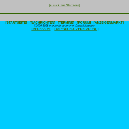
[zurück zur Startseite]
[STARTSEITE]
[NACHRICHTEN]
[TERMINE]
[FORUM]
[ANZEIGENMARKT]
©2000-2018 maxxweb.de Internet-Dienstleistungen
[IMPRESSUM]
[DATENSCHUTZERKLÄRUNG]