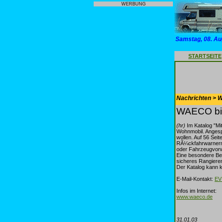
WERBUNG
Samstag, 08. Au
STARTSEITE
Nachrichten > 
WAECO bie
(hr)
Im Katalog "Mi
Wohnmobil. Angespr
wollen. Auf 56 Se
RÃ¼ckfahrwarnern,
oder Fahrzeugvo
Eine besondere Be
sicheres Rangiere
Der Katalog kann k
E-Mail-Kontakt:
EV
Infos im Internet:
www.waeco.de
31.01.03