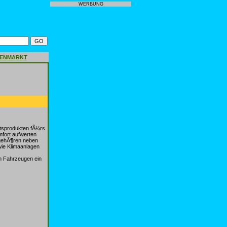
WERBUNG
GENMARKT
itsprodukten fÃ¼rs
mfort aufwerten
 gehÃ¶ren neben
wie Klimaanlagen
n Fahrzeugen ein