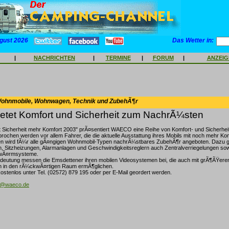
gust 2026
Das Wetter in:
|
NACHRICHTEN
|
TERMINE
|
FORUM
|
ANZEI
Wohnmobile, Wohnwagen, Technik und ZubehÃ¶r
tet Komfort und Sicherheit zum NachrÃ¼sten
t Sicherheit mehr Komfort 2003" prÃ¤sentiert WAECO eine Reihe von Komfort- und Sicherhe
ochen werden vor allem Fahrer, die die aktuelle Ausstattung ihres Mobils mit noch mehr Ko
iten wird fÃ¼r alle gÃ¤ngigen Wohnmobil-Typen nachrÃ¼stbares ZubehÃ¶r angeboten. Dazu
 Sitzheizungen, Alarmanlagen und Geschwindigkeitsreglern auch Zentralverriegelungen so
rwÃ¤rmsysteme.
deutung messen die Emsdettener ihren mobilen Videosystemen bei, die auch mit grÃ¶ÃŸere
n in den rÃ¼ckwÃ¤rtigen Raum ermÃ¶glichen.
ostenlos unter Tel. (02572) 879 195 oder per E-Mail geordert werden.
@waeco.de