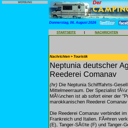
WERBUNG
Donnerstag, 06. August 2026
STARTSEITE
|
NACHRICHTEN
Nachrichten > Touristik
Neptunia deutscher A
Reederei Comanav
(hr)
Die Neptunia Schifffahrts-Gesel
Mittelmeerraum. Der Spezialist fÃ¼r
MÃ¼nchen ist ab sofort einer der "Pr
marokkanischen Reederei Comanav 
Die Reederei Comanav verbindet im
Frankreich und Italien. FÃ¤hren ver
(E), Tanger-SÃ©te (F) und Tanger-Ge