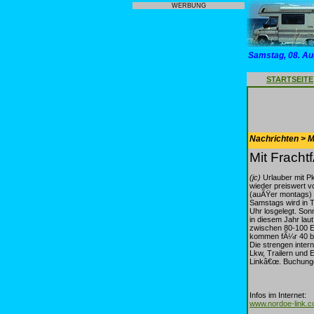
WERBUNG
Samstag, 08. Au
STARTSEITE
Nachrichten > Mo
Mit Frach
(jc)
Urlauber mit P
wieder preiswert v
(auÃŸer montags)
Samstags wird in 
Uhr losgelegt. Son
in diesem Jahr lau
zwischen 80-100 E
kommen fÃ¼r 40 bi
Die strengen inter
Lkw, Trailern un
Linkâ€œ. Buchungen
Infos im Internet:
www.nordoe-link.