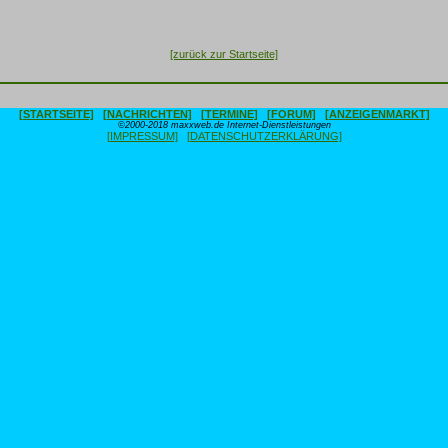
[zurück zur Startseite]
[STARTSEITE]
[NACHRICHTEN]
[TERMINE]
[FORUM]
[ANZEIGENMARKT]
©2000-2018 maxxweb.de Internet-Dienstleistungen
[IMPRESSUM]
[DATENSCHUTZERKLÄRUNG]