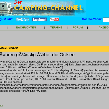
gust 2026
Das Wetter in:
|
NACHRICHTEN
|
TERMINE
|
FORUM
|
ANZEI
bile Freizeit
tfÃ¤hren gÃ¼nstig Ã¼ber die Ostsee
kw und Camping-Gespannen sowie Wohnmobil- und Motorradfahrer kÃ¶nnen zwischen April
on und nach Schweden reisen. Die Frachtreederei NordÃ¶ Link bietet entsprechende Ãœberf
 um 10 Uhr ab LÃ¼beck-TravemÃ¼nde bzw. MalmÃ¶.
TravemÃ¼nde um 12 Uhr und sonntags um 11 Uhr abgelegt. In MalmÃ¶ werden die Leinen 
ntags werden von dort mit 12 Uhr, 16.30 Uhr und 22 Uhr drei PassagemÃ¶glichkeiten angebote
t Reederei stabil geblieben und betragen fÃ¼r eine einfache Fahrt (einschlieÃŸlich 1-5 Perso
uro fÃ¼r Fahrzeuge bis 6 m, 100-130 Euro bis 10 m und 130-160 Euro Ã¼ber 10 m LÃ¤nge.
s 60 Euro an Bord.
nationalen Sicherheitsbestimmungen unterliegenden Ãœberfahrten erfolgen auf den fÃ¼r die
d Eisenbahnwaggons konzipierten schwedischen Kombi-FÃ¤hren â€žLÃ¼beck Linkâ€œ und 
 sind direkt bei NordÃ¶ Link mÃ¶glich.
com