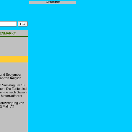
WERBUNG
GENMARKT
 und September
ahrten tÃ¤glich
am Samstag um 10
n. Die Tarife sind
nen) je nach Saison
 Motorradfahrer
 BefÃ¶rderung von
â€žMalmÃ¶