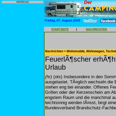
WERBUNG
Freitag, 07. August 2026
STARTSEITE
|
NACHRICHTEN
Nachrichten > Wohnmobile, Wohnwagen, Techni
FeuerlÃ¶scher erhÃ¶ht
Urlaub
(hr)
(ots) Insbesondere in den Somm
ausgelastet. TÃ¤glich wechseln die
stehen eng bei einander. Offenes F
Grillen oder der Kerzenschein am Ab
engstem Raum und die manchmal au
leichtsinnig werden lÃ¤sst, birgt ei
Bundesverband Brandschutz-Fachbetri