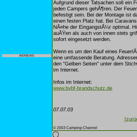
Aufgrund dieser Tatsachen soll ein
jeden Campers gehÃ¶ren. Der FeuerlÃ¶
befestigt sein. Bei der Montage ist
einen festen Platz hat. Bei Caravans
NÃ¤he der EingangstÃ¼r optimal. Hi
auÃŸen als auch von innen stets gri
sofort eingesetzt werden.
Wenn es um den Kauf eines FeuerlÃ¶
WERBUNG
eine umfassende Beratung. Adressen
den "Gelben Seiten" unter dem Stic
im Internet.
Infos im Internet:
www.bvbf-brandschutz.de
07.07.03
[zurü
© 2003 Camping-Channel