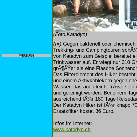
(Foto:Katadyn)
(hr)
Gegen bakteriell oder chemisch
Trekking- und Campingtouren schÃ¼tz
von Katadyn zum Beispiel bereitet e
WERBUNG
Trinkwasser auf. Er wiegt nur 310 
grÃ¶ÃŸer als eine Flasche Sonnenc
Das Filterelement des Hiker besteht
und einem Aktivkohlekern gegen che
Wasser, das auch leicht trÃ¼b sein 
und gereinigt werden. Bei einem Tage
ausreichend fÃ¼r 180 Tage Reisedau
Der Katadyn Hiker ist fÃ¼r knapp 70
Ersatzfilter kostet 36 Euro.
Infos im Internet:
www.katadyn.ch