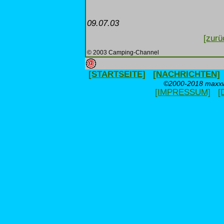
09.07.03
[zurü
© 2003 Camping-Channel
[STARTSEITE]
[NACHRICHTEN]
©2000-2018 maxxwe
[IMPRESSUM]
[