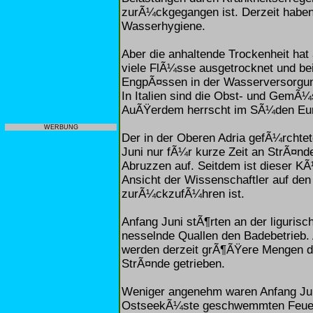
zurÃ¼ckgegangen ist. Derzeit haben
Wasserhygiene.
Aber die anhaltende Trockenheit hat 
viele FlÃ¼sse ausgetrocknet und bei
EngpÃ¤ssen in der Wasserversorgung
In Italien sind die Obst- und GemÃ¼
AuÃŸerdem herrscht im SÃ¼den Eur
WERBUNG
Der in der Oberen Adria gefÃ¼rchtet
Juni nur fÃ¼r kurze Zeit an StrÃ¤nd
Abruzzen auf. Seitdem ist dieser KÃ
Ansicht der Wissenschaftler auf den
zurÃ¼ckzufÃ¼hren ist.
Anfang Juni stÃ¶rten an der liguri
nesselnde Quallen den Badebetrieb.
werden derzeit grÃ¶ÃŸere Mengen d
StrÃ¤nde getrieben.
Weniger angenehm waren Anfang Juli
OstseekÃ¼ste geschwemmten Feuerqua