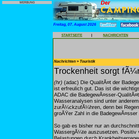
WERBUNG
Freitag, 07. August 2026
STARTSEITE
|
NACHRICHTEN
Nachrichten > Touristik
Trockenheit sorgt fÃ
(hr)
(adac) Die QualitÃ¤t der Badege
ist erfreulich gut. Das ist die wichti
ADAC die BadegewÃ¤sser-QualitÃ¤t 
Wasseranalysen sind unter anderem 
zurÃ¼ckzufÃ¼hren, denn bei Regen
groÃŸer Zahl in die BadegewÃ¤sser 
So gab es bisher nur an durchschnit
WassergÃ¼te auszusetzen. Positiv v
Belastungen durch Krankheitserreger