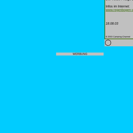
Infos im Internet:
www.regenbogen-a
18.08.03
© 2003 Camping-Channel
WERBUNG