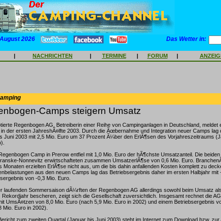
 August 2026
Das Wetter in:
|
NACHRICHTEN
|
TERMINE
|
FORUM
|
ANZEI
Camping
nbogen-Camps steigern Umsatz
ierte Regenbogen AG, Betreiberin einer Reihe von Campinganlagen in Deutschland, meldet e
 in der ersten JahreshÃ¤lfte 2003. Durch die Ãœbernahme und Integration neuer Camps lag
s Juni 2003 mit 2,5 Mio. Euro um 37 Prozent Ã¼ber den ErlÃ¶sen des Vorjahreszeitraums (J
).
Regenbogen Camp in Prerow entfiel mit 1,0 Mio. Euro der hÃ¶chste Umsatzanteil. Die beid
ranske-Nonnevitz erwirtschafteten zusammen UmsatzerlÃ¶se von 0,6 Mio. Euro. BranchenÃ
s Monaten erzielten ErlÃ¶se nicht aus, um die bis dahin anfallenden Kosten komplett zu deck
nbelastungen aus den neuen Camps lag das Betriebsergebnis daher im ersten Halbjahr mit -
sergebnis von -0,3 Mio. Euro.
er laufenden Sommersaison dÃ¼rften der Regenbogen AG allerdings sowohl beim Umsatz al
 Rekordjahr bescheren, zeigt sich die Gesellschaft zuversichtlich. Insgesamt rechnet die A
it UmsÃ¤tzen von 8,0 Mio. Euro (nach 5,9 Mio. Euro in 2002) und einem Betriebsergebnis v
8 Mio. Euro in 2002).
Bericht zum zweiten Quartal (Januar bis Juni 2003) steht im Internet zum Download bzw. zur A