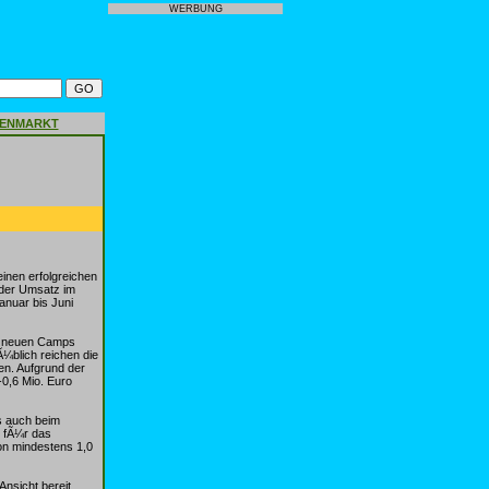
WERBUNG
GENMARKT
inen erfolgreichen
 der Umsatz im
anuar bis Juni
en neuen Camps
¼blich reichen die
en. Aufgrund der
0,6 Mio. Euro
s auch beim
G fÃ¼r das
on mindestens 1,0
nsicht bereit.