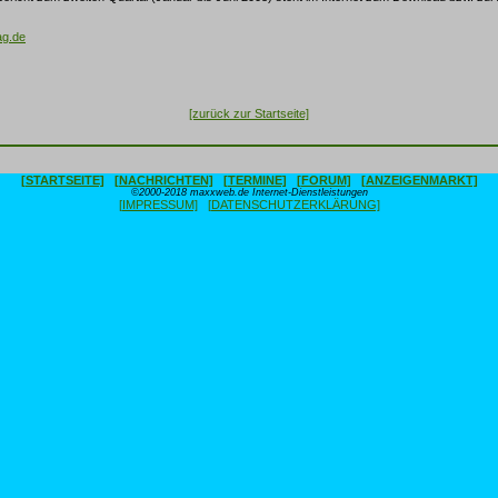
g.de
[zurück zur Startseite]
[STARTSEITE]
[NACHRICHTEN]
[TERMINE]
[FORUM]
[ANZEIGENMARKT]
©2000-2018 maxxweb.de Internet-Dienstleistungen
[IMPRESSUM]
[DATENSCHUTZERKLÄRUNG]