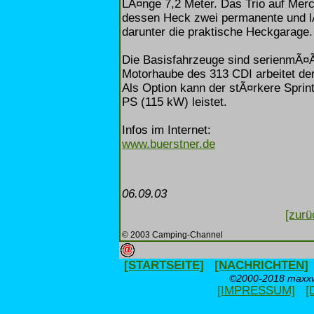
LÃ¤nge 7,2 Meter. Das Trio auf Merc
dessen Heck zwei permanente und l
darunter die praktische Heckgarage.
Die Basisfahrzeuge sind serienmÃ¤Ã
Motorhaube des 313 CDI arbeitet der
Als Option kann der stÃ¤rkere Spri
PS (115 kW) leistet.
Infos im Internet:
www.buerstner.de
06.09.03
[zurü
© 2003 Camping-Channel
[STARTSEITE]
[NACHRICHTEN]
©2000-2018 maxxwe
[IMPRESSUM]
[