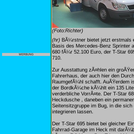
(Foto:Richter)
(hr)
BÃ¼rstner bietet jetzt erstmals 
Basis des Mercedes-Benz Sprinter a
680 fÃ¼r 52.100 Euro, der T-Star 69
WERBUNG
710.
Zur Ausstattung zÃ¤hlen ein groÃŸ
Fahrerhaus, der auch hier den Durchs
RaumgefÃ¼hl schafft. AuÃŸerdem ist 
der BordkÃ¼che kÃ¼hlt ein 135 Lite
verderbliche VorrÃ¤te. Der T-Star 6
Heckdusche , daneben ein permanent
Seitensitzgruppe im Bug, in die sich
integrieren lassen.
Der T-Star 695 bietet bei gleicher 
Fahrrad-Garage im Heck mit darÃ¼be