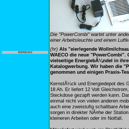
Die "PowerCombi" wartet unter ande
einer Arbeitsleuchte und einem Luft
(hr)
Als "eierlegende Wollmilchsa
WERBUNG
WAECO die neue "PowerCombi". Gl
vielseitige EnergiebÃ¼ndel in ihr
Katalogwerbung. Wir haben die "
genommen und einigen Praxis-Tes
KernstÃ¼ck und Energiedepot des Ger
18 Ah. Er liefert 12 Volt Gleichstro
Steckdose gezapft werden kann. Da
einmal nicht von vielen anderen mob
auch eine zweistufig schaltbare Arbe
sorgen in direkter NÃ¤he der Statio
kleineren Arbeiten oder im Notfall.