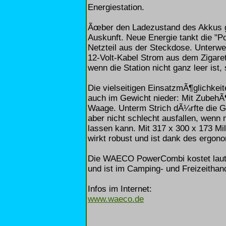
Energiestation.
Ãœber den Ladezustand des Akkus g
Auskunft. Neue Energie tankt die "
Netzteil aus der Steckdose. Unterw
12-Volt-Kabel Strom aus dem Zigare
wenn die Station nicht ganz leer ist,
Die vielseitigen EinsatzmÃ¶glichkei
auch im Gewicht nieder: Mit ZubehÃ¶r
Waage. Unterm Strich dÃ¼rfte die G
aber nicht schlecht ausfallen, wen
lassen kann. Mit 317 x 300 x 173 Mi
wirkt robust und ist dank des ergon
Die WAECO PowerCombi kostet laut 
und ist im Camping- und Freizeithand
Infos im Internet:
www.waeco.de