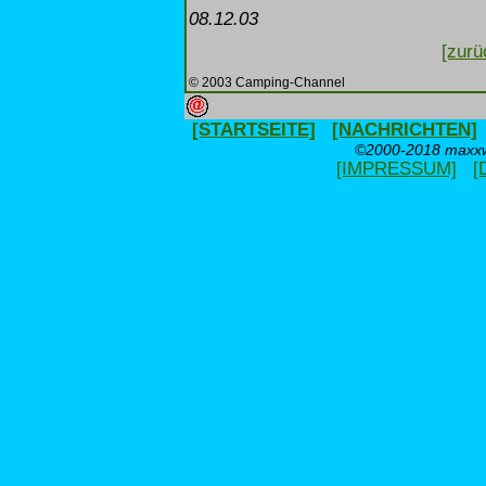
08.12.03
[zurü
© 2003 Camping-Channel
[STARTSEITE]
[NACHRICHTEN]
©2000-2018 maxxwe
[IMPRESSUM]
[