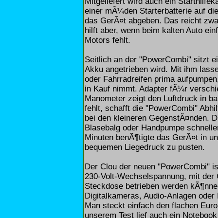
Mitgeliefert wird auch ein Starthilf
einer mÃ¼den Starterbatterie auf di
das GerÃ¤t abgeben. Das reicht zwar 
hilft aber, wenn beim kalten Auto ei
Motors fehlt.
Seitlich an der "PowerCombi" sitzt 
Akku angetrieben wird. Mit ihm lass
oder Fahrradreifen prima aufpumpen
in Kauf nimmt. Adapter fÃ¼r verschie
Manometer zeigt den Luftdruck in ba
fehlt, schafft die "PowerCombi" Abhil
bei den kleineren GegenstÃ¤nden. D
Blasebalg oder Handpumpe schnelle
Minuten benÃ¶tigte das GerÃ¤t in un
bequemen Liegedruck zu pusten.
Der Clou der neuen "PowerCombi" ist 
230-Volt-Wechselspannung, mit der 
Steckdose betrieben werden kÃ¶nn
Digitalkameras, Audio-Anlagen oder
Man steckt einfach den flachen Euro
unserem Test lief auch ein Notebook