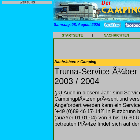
WERBUNG
Samstag, 08. August 2026
STARTSEITE
|
NACHRICHTEN
Nachrichten > Camping
Truma-Service Ã¼ber 
2003 / 2004
(jc)
Auch in diesem Jahr sind Servic
CampingplÃ¤tzen prÃ¤sent und vers
Angefordert werden kann ein Service
[+49 (0)89 46 17-142] in Putzbrunn
(auÃŸer 01.01.04) von 9 bis 16.30 U
betreuten PlÃ¤tze findet sich auf d