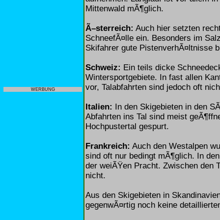
Mittenwald mÃ¶glich.
Ã–sterreich:
Auch hier setzten recht
SchneefÃ¤lle ein. Besonders im Salzb
Skifahrer gute PistenverhÃ¤ltnisse bi
Schweiz:
Ein teils dicke Schneedec
Wintersportgebiete. In fast allen Ka
vor, Talabfahrten sind jedoch oft nic
WERBUNG
Italien:
In den Skigebieten in den S
Abfahrten ins Tal sind meist geÃ¶ffn
Hochpustertal gespurt.
Frankreich:
Auch den Westalpen wur
sind oft nur bedingt mÃ¶glich. In de
der weiÃŸen Pracht. Zwischen den TÃ
nicht.
Aus den Skigebieten in Skandinavie
gegenwÃ¤rtig noch keine detaillierte