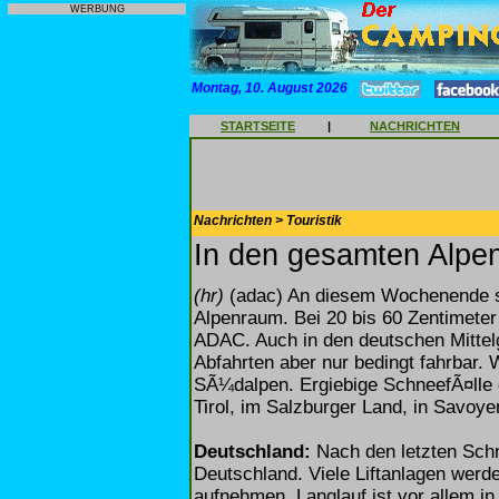
WERBUNG
Montag, 10. August 2026
STARTSEITE
|
NACHRICHTEN
Nachrichten > Touristik
In den gesamten Alpen 
(hr)
(adac) An diesem Wochenende st
Alpenraum. Bei 20 bis 60 Zentimeter
ADAC. Auch in den deutschen Mittelg
Abfahrten aber nur bedingt fahrbar. 
SÃ¼dalpen. Ergiebige SchneefÃ¤lle 
Tirol, im Salzburger Land, in Savoye
Deutschland:
Nach den letzten Schn
Deutschland. Viele Liftanlagen we
aufnehmen. Langlauf ist vor allem in