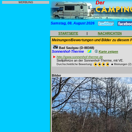
WERBUNG
Samstag, 08. August 2026
STARTSEITE
|
NACHRICHTEN
Meinungen/Bewertungen und Bilder zu diesem P
Bad Saulgau
(D-88348)
Sonnenhof-Therme
Karte zeigen
http://www.sonnenhof-therme.de
StellplÃ¤tze an der Sonnenhof-Therme, mit VE.
Durchschnittliche Bewertung:
Meinungen (2)
Bilder