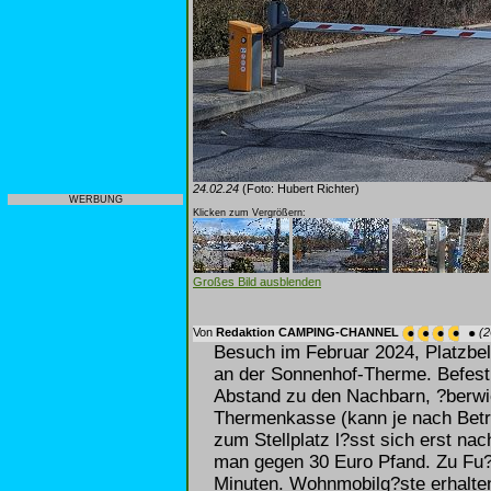
24.02.24
(Foto: Hubert Richter)
WERBUNG
Klicken zum Vergrößern:
Großes Bild ausblenden
Von
Redaktion CAMPING-CHANNEL
(2
Besuch im Februar 2024, Platzbele
an der Sonnenhof-Therme. Befestig
Abstand zu den Nachbarn, ?berwi
Thermenkasse (kann je nach Betri
zum Stellplatz l?sst sich erst na
man gegen 30 Euro Pfand. Zu Fu? 
Minuten. Wohnmobilg?ste erhalten