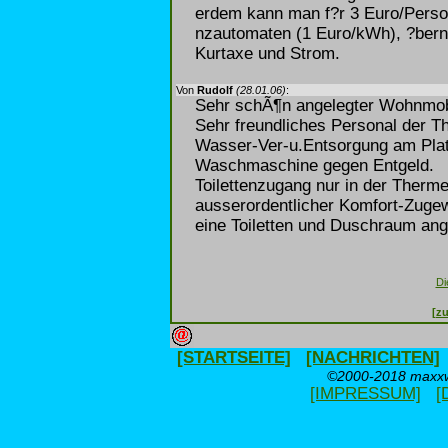
erdem kann man f?r 3 Euro/Perso
nzautomaten (1 Euro/kWh), ?bern
Kurtaxe und Strom.
Von
Rudolf
(28.01.06)
:
Sehr schÃ¶n angelegter Wohnmobil
Sehr freundliches Personal der T
Wasser-Ver-u.Entsorgung am Pla
Waschmaschine gegen Entgeld.
Toilettenzugang nur in der Therm
ausserordentlicher Komfort-Zu
eine Toiletten und Duschraum a
Di
[zu
[STARTSEITE]
[NACHRICHTEN]
©2000-2018 maxxwe
[IMPRESSUM]
[