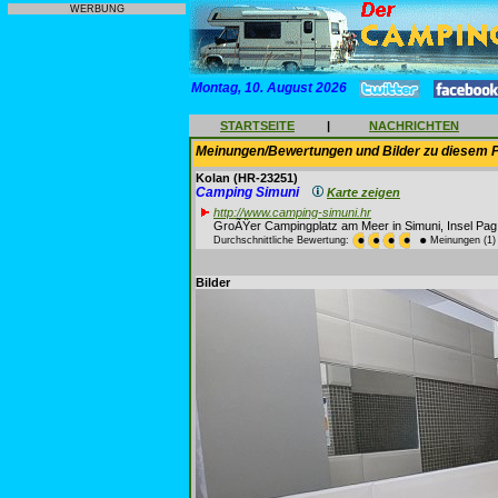
WERBUNG
Montag, 10. August 2026
STARTSEITE
|
NACHRICHTEN
Meinungen/Bewertungen und Bilder zu diesem P
Kolan
(HR-23251)
Camping Simuni
Karte zeigen
http://www.camping-simuni.hr
GroÃŸer Campingplatz am Meer in Simuni, Insel Pag
Durchschnittliche Bewertung:
Meinungen (1)
Bilder