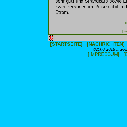
sehr gut) und Strandbars sowie E
zwei Personen im Reisemobil in d
Strom.
Di
[zu
[STARTSEITE]
[NACHRICHTEN]
©2000-2018 maxxwe
[IMPRESSUM]
[