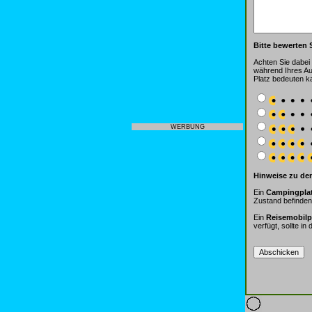
Bitte bewerten 
Achten Sie dabei 
während Ihres Auf
Platz bedeuten k
WERBUNG
Hinweise zu de
Ein
Campingpla
Zustand befinden;
Ein
Reisemobilp
verfügt, sollte in