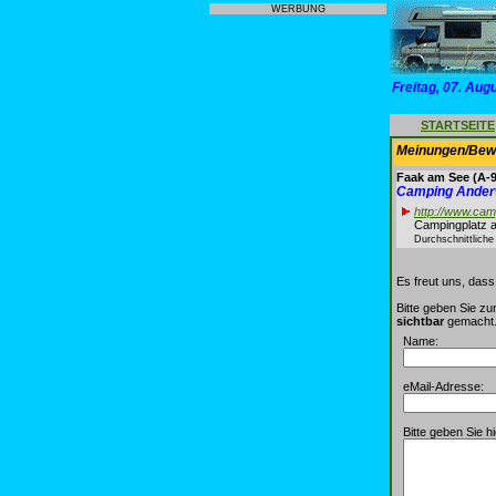
WERBUNG
Freitag, 07. Aug
STARTSEITE
Meinungen/Bewe
Faak am See
(A-9
Camping Ande
http://www.cam
Campingplatz 
Durchschnittlich
Es freut uns, das
Bitte geben Sie zu
sichtbar
gemacht. 
Name:
eMail-Adresse:
Bitte geben Sie h