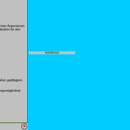
lichen Ärgernissen
inbußen für den
WERBUNG
maßen gepflegtem
gungsmöglchkeit