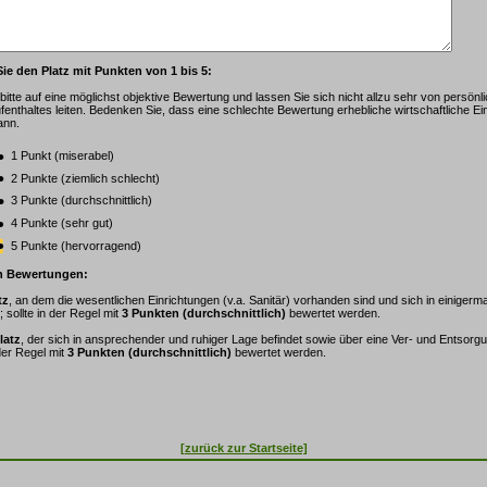
Sie den Platz mit Punkten von 1 bis 5:
bitte auf eine möglichst objektive Bewertung und lassen Sie sich nicht allzu sehr von persön
enthaltes leiten. Bedenken Sie, dass eine schlechte Bewertung erhebliche wirtschaftliche E
ann.
1 Punkt (miserabel)
2 Punkte (ziemlich schlecht)
3 Punkte (durchschnittlich)
4 Punkte (sehr gut)
5 Punkte (hervorragend)
n Bewertungen:
tz
, an dem die wesentlichen Einrichtungen (v.a. Sanitär) vorhanden sind und sich in einiger
 sollte in der Regel mit
3 Punkten (durchschnittlich)
bewertet werden.
latz
, der sich in ansprechender und ruhiger Lage befindet sowie über eine Ver- und Entsor
 der Regel mit
3 Punkten (durchschnittlich)
bewertet werden.
[zurück zur Startseite]