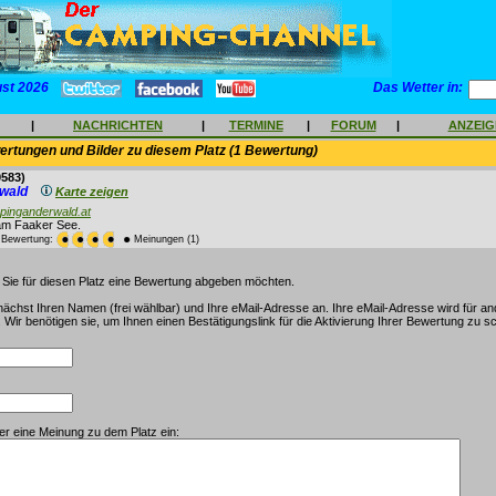
ust 2026
Das Wetter in:
|
NACHRICHTEN
|
TERMINE
|
FORUM
|
ANZEI
rtungen und Bilder zu diesem Platz (1 Bewertung)
583)
rwald
Karte zeigen
pinganderwald.at
am Faaker See.
e Bewertung:
Meinungen (1)
s Sie für diesen Platz eine Bewertung abgeben möchten.
nächst Ihren Namen (frei wählbar) und Ihre eMail-Adresse an. Ihre eMail-Adresse wird für a
Wir benötigen sie, um Ihnen einen Bestätigungslink für die Aktivierung Ihrer Bewertung zu s
ier eine Meinung zu dem Platz ein: