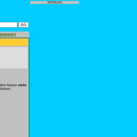
WERBUNG
GENMARKT
ndere Nutzer
nicht
chicken.