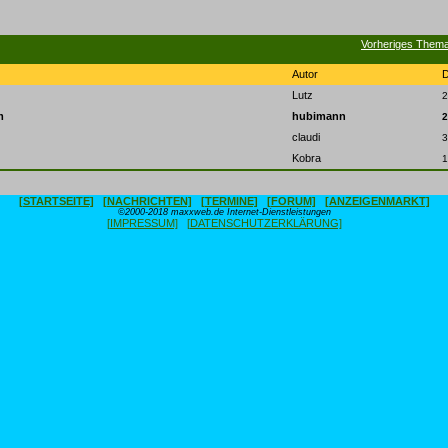
Vorheriges Them
Autor
Lutz
2
m
hubimann
2
claudi
3
Kobra
1
[STARTSEITE]
[NACHRICHTEN]
[TERMINE]
[FORUM]
[ANZEIGENMARKT]
©2000-2018 maxxweb.de Internet-Dienstleistungen
[IMPRESSUM]
[DATENSCHUTZERKLÄRUNG]