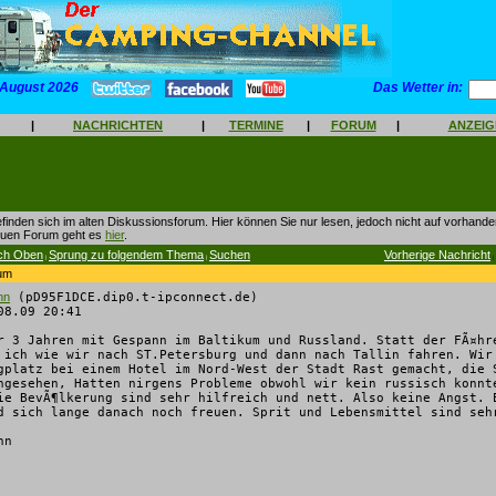
 August 2026
Das Wetter in:
|
NACHRICHTEN
|
TERMINE
|
FORUM
|
ANZEI
finden sich im alten Diskussionsforum. Hier können Sie nur lesen, jedoch nicht auf vorhan
euen Forum geht es
hier
.
ch Oben
Sprung zu folgendem Thema
Suchen
Vorherige Nachricht
|
|
|
kum
nn
(pD95F1DCE.dip0.t-ipconnect.de)
8.09 20:41
r 3 Jahren mit Gespann im Baltikum und Russland. Statt der FÃ¤hr
 ich wie wir nach ST.Petersburg und dann nach Tallin fahren. Wir
gplatz bei einem Hotel im Nord-West der Stadt Rast gemacht, die 
ngesehen, Hatten nirgens Probleme obwohl wir kein russisch konnt
ie BevÃ¶lkerung sind sehr hilfreich und nett. Also keine Angst. 
d sich lange danach noch freuen. Sprit und Lebensmittel sind seh
nn