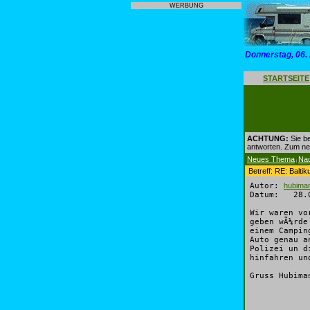
WERBUNG
Donnerstag, 06.
STARTSEITE
ACHTUNG:
Sie be
antworten. Zum n
Neues Thema
Na
|
Betreff: RE: Balti
Autor:
hubima
Datum: 28.0
Wir waren vo
geben wÃ¼rde
einem Campin
Auto genau a
Polizei un d
hinfahren un
Gruss Hubima