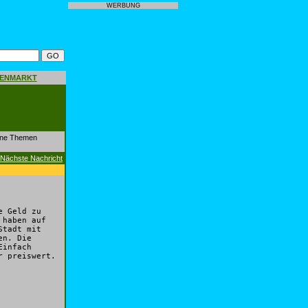
WERBUNG
GENMARKT
dene Themen
Nächste Nachricht
e Geld zu
 haben auf
Stadt mit
en. Die
Einfach
r preiswert.